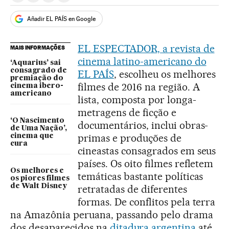
Añadir EL PAÍS en Google
EL ESPECTADOR, a revista de
MAIS INFORMAÇÕES
cinema latino-americano do
‘Aquarius’ sai
consagrado de
EL PAÍS
, escolheu os melhores
premiação do
filmes de 2016 na região. A
cinema ibero-
americano
lista, composta por longa-
metragens de ficção e
‘O Nascimento
documentários, inclui obras-
de Uma Nação’,
primas e produções de
cinema que
cura
cineastas consagrados em seus
países. Os oito filmes refletem
Os melhores e
temáticas bastante políticas
os piores filmes
de Walt Disney
retratadas de diferentes
formas. De conflitos pela terra
na Amazônia peruana, passando pelo drama
dos desaparecidos na
ditadura argentina
até