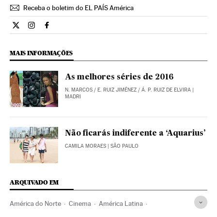
Receba o boletim do EL PAÍS América
Cultura El País Brasil en Twitter
Cultura El País Brasil en Instagram
Cultura El País Brasil en Facebook
MAIS INFORMAÇÕES
As melhores séries de 2016
N. MARCOS
/
E. RUIZ JIMÉNEZ
/
Á. P. RUIZ DE ELVIRA
|
MADRI
Não ficarás indiferente a ‘Aquarius’
CAMILA MORAES
| SÃO PAULO
ARQUIVADO EM
América do Norte
Cinema
América Latina