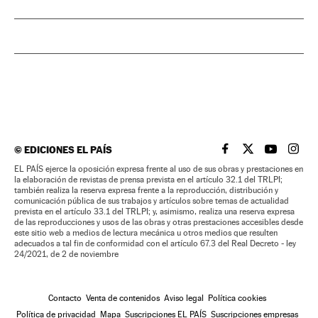
©
EDICIONES EL PAÍS
EL PAÍS BRASIL EN
EL PAÍS BRASI
EL PAÍS B
EL PA
EL PAÍS ejerce la oposición expresa frente al uso de sus obras y prestaciones en
la elaboración de revistas de prensa prevista en el artículo 32.1 del TRLPI;
también realiza la reserva expresa frente a la reproducción, distribución y
comunicación pública de sus trabajos y artículos sobre temas de actualidad
prevista en el artículo 33.1 del TRLPI; y, asimismo, realiza una reserva expresa
de las reproducciones y usos de las obras y otras prestaciones accesibles desde
este sitio web a medios de lectura mecánica u otros medios que resulten
adecuados a tal fin de conformidad con el artículo 67.3 del Real Decreto - ley
24/2021, de 2 de noviembre
Contacto
Venta de contenidos
Aviso legal
Política cookies
Política de privacidad
Mapa
Suscripciones EL PAÍS
Suscripciones empresas