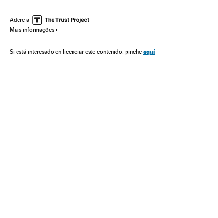
América do Sul
Argentina
Equador
Peru
Bolívia
Chile
Filmes
Cinema Latino-americano
México
Adere a
Mais informações
Colômbia
América
aquí
Si está interesado en licenciar este contenido, pinche