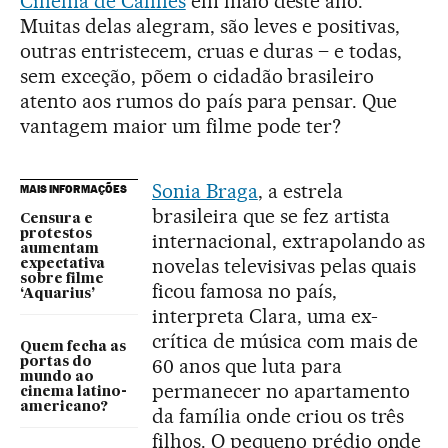
Cinema de Cannes
em maio deste ano.
Muitas delas alegram, são leves e positivas,
outras entristecem, cruas e duras – e todas,
sem exceção, põem o cidadão brasileiro
atento aos rumos do país para pensar. Que
vantagem maior um filme pode ter?
Sonia Braga
, a estrela
MAIS INFORMAÇÕES
brasileira que se fez artista
Censura e
protestos
internacional, extrapolando as
aumentam
novelas televisivas pelas quais
expectativa
sobre filme
ficou famosa no país,
‘Aquarius’
interpreta Clara, uma ex-
crítica de música com mais de
Quem fecha as
60 anos que luta para
portas do
mundo ao
permanecer no apartamento
cinema latino-
americano?
da família onde criou os três
filhos. O pequeno prédio onde