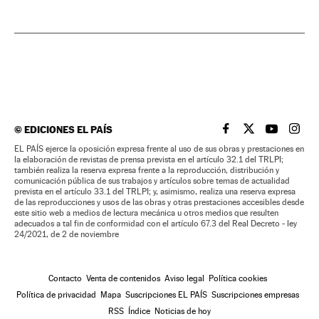
©
EDICIONES EL PAÍS
EL PAÍS BRASIL EN
EL PAÍS BRASI
EL PAÍS B
EL PA
EL PAÍS ejerce la oposición expresa frente al uso de sus obras y prestaciones en
la elaboración de revistas de prensa prevista en el artículo 32.1 del TRLPI;
también realiza la reserva expresa frente a la reproducción, distribución y
comunicación pública de sus trabajos y artículos sobre temas de actualidad
prevista en el artículo 33.1 del TRLPI; y, asimismo, realiza una reserva expresa
de las reproducciones y usos de las obras y otras prestaciones accesibles desde
este sitio web a medios de lectura mecánica u otros medios que resulten
adecuados a tal fin de conformidad con el artículo 67.3 del Real Decreto - ley
24/2021, de 2 de noviembre
Contacto
Venta de contenidos
Aviso legal
Política cookies
Política de privacidad
Mapa
Suscripciones EL PAÍS
Suscripciones empresas
RSS
Índice
Noticias de hoy