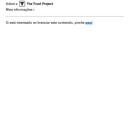
América Latina
Cultura
Arte
Adere a
Mais informações
aquí
Si está interesado en licenciar este contenido, pinche