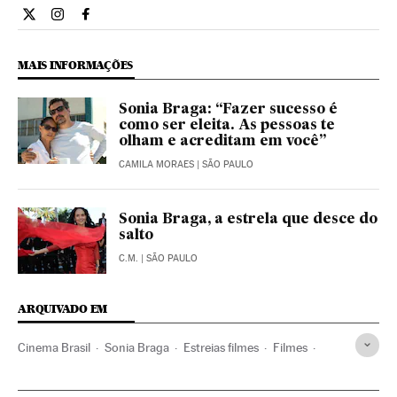
Cultura El País Brasil en Twitter
Cultura El País Brasil en Instagram
Cultura El País Brasil en Facebook
MAIS INFORMAÇÕES
Sonia Braga: “Fazer sucesso é
como ser eleita. As pessoas te
olham e acreditam em você”
CAMILA MORAES
| SÃO PAULO
Sonia Braga, a estrela que desce do
salto
C.M.
| SÃO PAULO
ARQUIVADO EM
Cinema Brasil
Sonia Braga
Estreias filmes
Filmes
Cinema Latino-americano
Brasil
Cinema