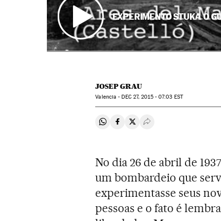
EXPERIMENTO STUKA O G
JOSEP GRAU
Valencia -
DEC
27, 2015 - 07:03
EST
Compartir en Whatsapp
Compartir en Facebook
Compartir en Twitter
Desplegar Redes Soci
No dia 26 de abril de 193
um bombardeio que servi
experimentasse seus no
pessoas e o fato é lembr