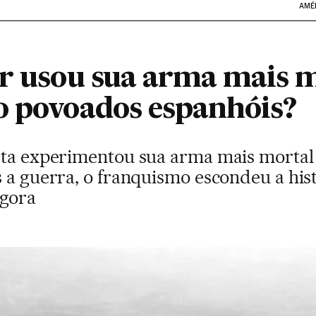
AMÉ
er usou sua arma mais m
o povoados espanhóis?
sta experimentou sua arma mais mortal
s a guerra, o franquismo escondeu a his
agora