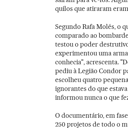
quilos que atiraram eram
Segundo Rafa Molés, o q
comparado ao bombardei
testou o poder destrutiv
experimentou uma arma 
conhecia", acrescenta. "
pediu à Legião Condor par
escolheu quatro pequenas
ignorantes do que estav
informou nunca o que fez
O documentário, em fase 
250 projetos de todo o 