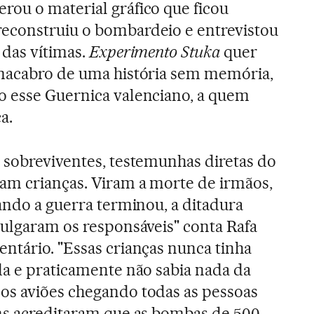
ou o material gráfico que ficou
econstruiu o bombardeio e entrevistou
 das vítimas.
Experimento Stuka
quer
 macabro de uma história sem memória,
o esse Guernica valenciano, a quem
a.
 sobreviventes, testemunhas diretas do
am crianças. Viram a morte de irmãos,
uando a guerra terminou, a ditadura
julgaram os responsáveis" conta Rafa
ntário. "Essas crianças nunca tinha
da e praticamente não sabia nada da
os aviões chegando todas as pessoas
ns acreditaram que as bombas de 500