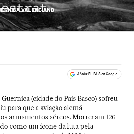
UERNICA VALENCIANO
Añadir EL PAÍS en Google
ales
7 Guernica (cidade do País Basco) sofreu
u para que a aviação alemã
vos armamentos aéreos. Morreram 126
ado como um ícone da luta pela