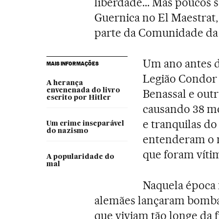
liberdade... Mas poucos
Guernica no El Maestrat, 
parte da Comunidade da 
Um ano antes 
MAIS INFORMAÇÕES
Legião Condor
A herança
envenenada do livro
Benassal e outr
escrito por Hitler
causando 38 mo
e tranquilas do
Um crime inseparável
do nazismo
entenderam o m
que foram vít
A popularidade do
mal
Naquela época 
alemães lançaram bombas
que viviam tão longe da 