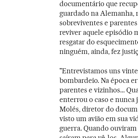
documentário que recuper
guardado na Alemanha, r
sobreviventes e parentes
reviver aquele episódio
resgatar do esqueciment
ninguém, ainda, fez justiç
"Entrevistamos uns vinte
bombardeio. Na época er
parentes e vizinhos... Q
enterrou o caso e nunca 
Molés, diretor do docume
visto um avião em sua vi
guerra. Quando ouviram 
saíram para vê-los. Algu