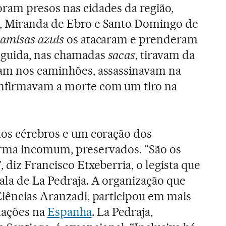
oram presos nas cidades da região,
, Miranda de Ebro e Santo Domingo de
amisas azuis
os atacaram e prenderam
eguida, nas chamadas
sacas
, tiravam da
vam nos caminhões, assassinavam na
nfirmavam a morte com um tiro na
dos cérebros e um coração dos
orma incomum, preservados. “São os
 diz Francisco Etxeberria, o legista que
ala de La Pedraja. A organização que
Ciências Aranzadi, participou em mais
mações na
Espanha
. La Pedraja,