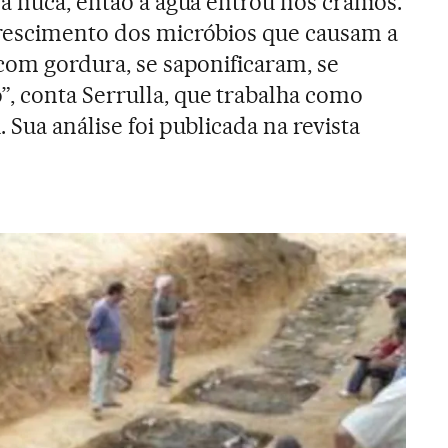
a nuca, então a água entrou nos crânios.
crescimento dos micróbios que causam a
 com gordura, se saponificaram, se
, conta Serrulla, que trabalha como
 Sua análise foi publicada na revista