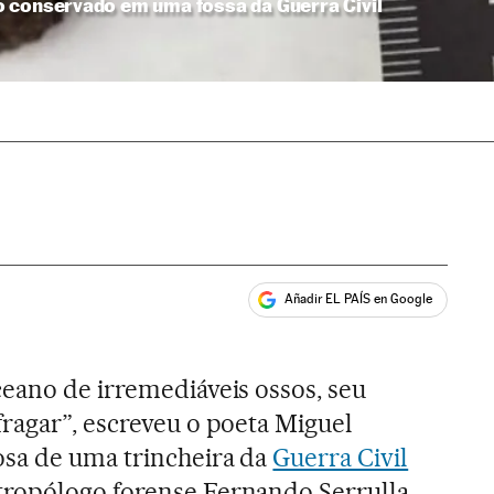
 conservado em uma fossa da Guerra Civil
Añadir EL PAÍS en Google
ales
eano de irremediáveis ossos, seu
ragar”, escreveu o poeta Miguel
sa de uma trincheira da
Guerra Civil
tropólogo forense Fernando Serrulla