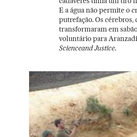
cadáveres tinha um tiro n
E a água não permite o 
putrefação. Os cérebros,
transformaram em sabão”
voluntário para Aranzadi.
Science
and Justice
.