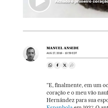
Achado o primeiro coração
MANUEL ANSEDE
AUG
27, 2016 - 10:59
EDT
Compartir en Whatsapp
Compartir en Facebook
Compartir en Twitter
Desplegar Redes Soci
“E, finalmente, em um oc
coração e o meu vão nauf
Hernández para sua espo
Espanhola
em 1937. O an