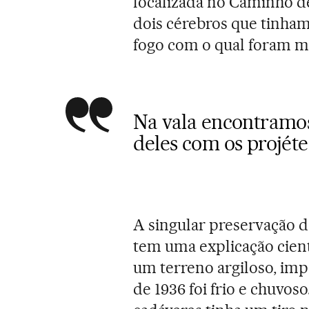
localizada no Caminho de
dois cérebros que tinham
fogo com o qual foram mo
Na vala encontramos
deles com os projét
A singular preservação d
tem uma explicação cientí
um terreno argiloso, imp
de 1936 foi frio e chuvos