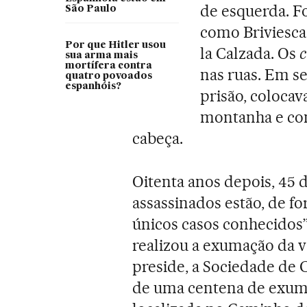
de esquerda. F
São Paulo
como Briviesca
Por que Hitler usou
la Calzada. Os
c
sua arma mais
mortífera contra
nas ruas. Em s
quatro povoados
espanhóis?
prisão, coloca
montanha e co
cabeça.
Oitenta anos depois, 45 
assassinados estão, de f
únicos casos conhecidos”,
realizou a exumação da v
preside, a Sociedade de 
de uma centena de exu