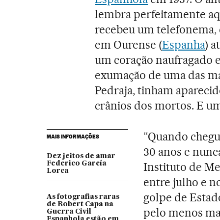
lembra perfeitamente aq
recebeu um telefonema, e
em Ourense (
Espanha
) 
um coração naufragado e
exumação de uma das mai
Pedraja, tinham apareci
crânios dos mortos. E um
“Quando cheguei
MAIS INFORMAÇÕES
30 anos e nunca
Dez jeitos de amar
Federico García
Instituto de Me
Lorca
entre julho e 
golpe de Estad
As fotografias raras
de Robert Capa na
pelo menos mai
Guerra Civil
Espanhola estão em