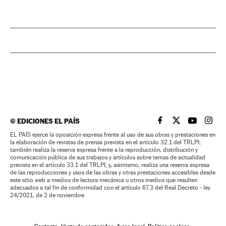
©
EDICIONES EL PAÍS
EL PAÍS BRASIL EN
EL PAÍS BRASI
EL PAÍS B
EL PA
EL PAÍS ejerce la oposición expresa frente al uso de sus obras y prestaciones en
la elaboración de revistas de prensa prevista en el artículo 32.1 del TRLPI;
también realiza la reserva expresa frente a la reproducción, distribución y
comunicación pública de sus trabajos y artículos sobre temas de actualidad
prevista en el artículo 33.1 del TRLPI; y, asimismo, realiza una reserva expresa
de las reproducciones y usos de las obras y otras prestaciones accesibles desde
este sitio web a medios de lectura mecánica u otros medios que resulten
adecuados a tal fin de conformidad con el artículo 67.3 del Real Decreto - ley
24/2021, de 2 de noviembre