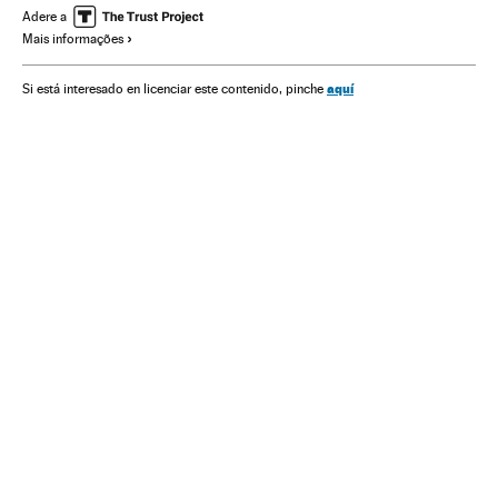
Fernando Henrique Cardoso
Youtube
Facebook
Adere a
Mais informações
aquí
Si está interesado en licenciar este contenido, pinche