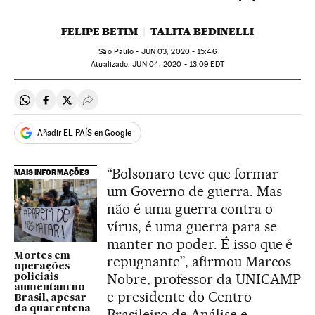
FELIPE BETIM
TALITA BEDINELLI
São Paulo -
JUN
03, 2020 - 15:46
atualizado:
JUN
04, 2020 - 13:09
EDT
Compartir en Whatsapp
Compartir en Facebook
Compartir en Twitter
Desplegar Redes Sociales
Añadir EL PAÍS en Google
“Bolsonaro teve que formar
MAIS INFORMAÇÕES
um Governo de guerra. Mas
não é uma guerra contra o
vírus, é uma guerra para se
manter no poder. É isso que é
Mortes em
repugnante”, afirmou Marcos
operações
Nobre, professor da UNICAMP
policiais
aumentam no
e presidente do Centro
Brasil, apesar
da quarentena
Brasileiro de Análise e