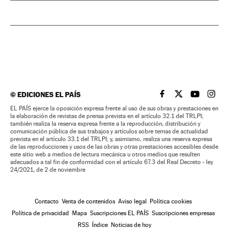
©
EDICIONES EL PAÍS
EL PAÍS BRASIL EN
EL PAÍS BRASI
EL PAÍS B
EL PA
EL PAÍS ejerce la oposición expresa frente al uso de sus obras y prestaciones en
la elaboración de revistas de prensa prevista en el artículo 32.1 del TRLPI;
también realiza la reserva expresa frente a la reproducción, distribución y
comunicación pública de sus trabajos y artículos sobre temas de actualidad
prevista en el artículo 33.1 del TRLPI; y, asimismo, realiza una reserva expresa
de las reproducciones y usos de las obras y otras prestaciones accesibles desde
este sitio web a medios de lectura mecánica u otros medios que resulten
adecuados a tal fin de conformidad con el artículo 67.3 del Real Decreto - ley
24/2021, de 2 de noviembre
Contacto
Venta de contenidos
Aviso legal
Política cookies
Política de privacidad
Mapa
Suscripciones EL PAÍS
Suscripciones empresas
RSS
Índice
Noticias de hoy