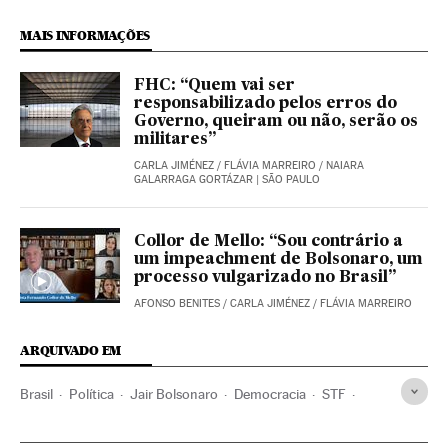
MAIS INFORMAÇÕES
FHC: “Quem vai ser
responsabilizado pelos erros do
Governo, queiram ou não, serão os
militares”
CARLA JIMÉNEZ
/
FLÁVIA MARREIRO
/
NAIARA
GALARRAGA GORTÁZAR
| SÃO PAULO
Collor de Mello: “Sou contrário a
um impeachment de Bolsonaro, um
processo vulgarizado no Brasil”
AFONSO BENITES
/
CARLA JIMÉNEZ
/
FLÁVIA MARREIRO
ARQUIVADO EM
Brasil
Política
Jair Bolsonaro
Democracia
STF
Congresso Nacional
Fernando Collor de Mello