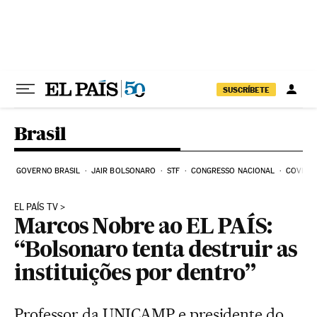
Pular para o conteúdo
SUSCRÍBETE
Brasil
GOVERNO BRASIL
JAIR BOLSONARO
STF
CONGRESSO NACIONAL
COVID-1
EL PAÍS TV
Marcos Nobre ao EL PAÍS:
“Bolsonaro tenta destruir as
instituições por dentro”
Professor da UNICAMP e presidente do