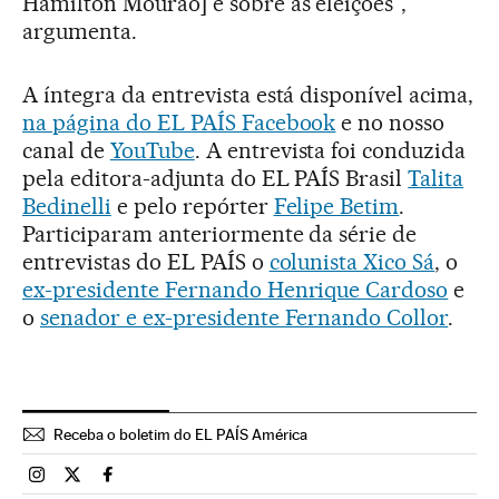
Hamilton Mourão] e sobre as eleições”,
argumenta.
A íntegra da entrevista está disponível acima,
na página do EL PAÍS Facebook
e no nosso
canal de
YouTube
. A entrevista foi conduzida
pela editora-adjunta do EL PAÍS Brasil
Talita
Bedinelli
e pelo repórter
Felipe Betim
.
Participaram anteriormente da série de
entrevistas do EL PAÍS o
colunista Xico Sá
, o
ex-presidente Fernando Henrique Cardoso
e
o
senador e ex-presidente Fernando Collor
.
Receba o boletim do EL PAÍS América
Brasil El País Brasil en Instagram
Brasil El País Brasil en Twitter
Brasil El País Brasil en Facebook