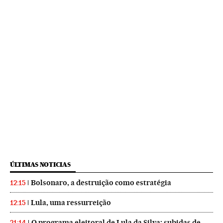
ÚLTIMAS NOTICIAS
Bolsonaro, a destruição como estratégia
12:15
Lula, uma ressurreição
12:15
O programa eleitoral de Lula da Silva: subidas de
21:14