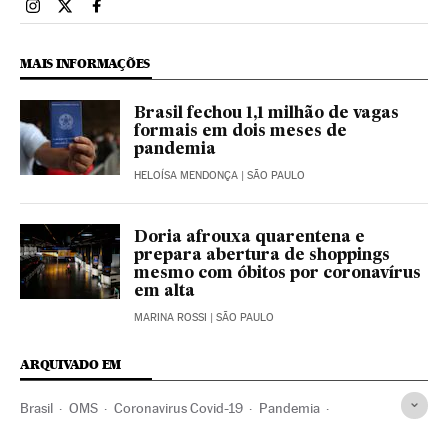
Brasil El País Brasil en Instagram
Brasil El País Brasil en Twitter
Brasil El País Brasil en Facebook
MAIS INFORMAÇÕES
Brasil fechou 1,1 milhão de vagas
formais em dois meses de
pandemia
HELOÍSA MENDONÇA
| SÃO PAULO
Doria afrouxa quarentena e
prepara abertura de shoppings
mesmo com óbitos por coronavírus
em alta
MARINA ROSSI
| SÃO PAULO
ARQUIVADO EM
Brasil
OMS
Coronavirus Covid-19
Pandemia
Coronavirus
Doenças infecciosas
Doenças respiratórias