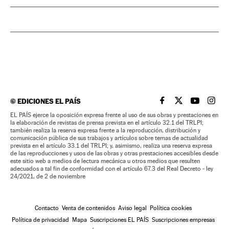
©
EDICIONES EL PAÍS
EL PAÍS BRASIL EN
EL PAÍS BRASI
EL PAÍS B
EL PA
EL PAÍS ejerce la oposición expresa frente al uso de sus obras y prestaciones en
la elaboración de revistas de prensa prevista en el artículo 32.1 del TRLPI;
también realiza la reserva expresa frente a la reproducción, distribución y
comunicación pública de sus trabajos y artículos sobre temas de actualidad
prevista en el artículo 33.1 del TRLPI; y, asimismo, realiza una reserva expresa
de las reproducciones y usos de las obras y otras prestaciones accesibles desde
este sitio web a medios de lectura mecánica u otros medios que resulten
adecuados a tal fin de conformidad con el artículo 67.3 del Real Decreto - ley
24/2021, de 2 de noviembre
Contacto
Venta de contenidos
Aviso legal
Política cookies
Política de privacidad
Mapa
Suscripciones EL PAÍS
Suscripciones empresas