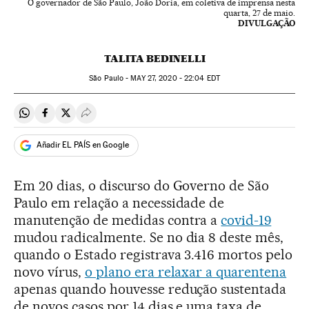
O governador de São Paulo, João Doria, em coletiva de imprensa nesta
quarta, 27 de maio.
DIVULGAÇÃO
TALITA BEDINELLI
São Paulo -
MAY
27, 2020 - 22:04
EDT
Compartir en Whatsapp
Compartir en Facebook
Compartir en Twitter
Desplegar Redes Sociales
Añadir EL PAÍS en Google
Em 20 dias, o discurso do Governo de São
Paulo em relação a necessidade de
manutenção de medidas contra a
covid-19
mudou radicalmente. Se no dia 8 deste mês,
quando o Estado registrava 3.416 mortos pelo
novo vírus,
o plano era relaxar a quarentena
apenas quando houvesse redução sustentada
de novos casos por 14 dias e uma taxa de