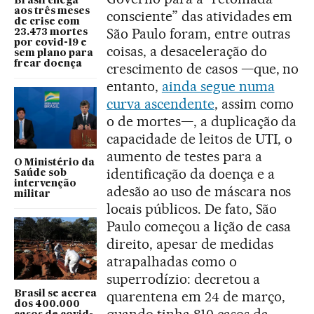
Brasil chega
aos três meses
consciente” das atividades em
de crise com
São Paulo foram, entre outras
23.473 mortes
por covid-19 e
coisas, a desaceleração do
sem plano para
frear doença
crescimento de casos —que, no
entanto,
ainda segue numa
curva ascendente
, assim como
o de mortes—, a duplicação da
capacidade de leitos de UTI, o
aumento de testes para a
O Ministério da
identificação da doença e a
Saúde sob
intervenção
adesão ao uso de máscara nos
militar
locais públicos. De fato, São
Paulo começou a lição de casa
direito, apesar de medidas
atrapalhadas como o
superrodízio: decretou a
quarentena em 24 de março,
Brasil se acerca
dos 400.000
quando tinha 810 casos da