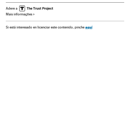
Ministério Saúde
João Doria Júnior
São Paulo
Adere a
Mais informações
aquí
Si está interesado en licenciar este contenido, pinche