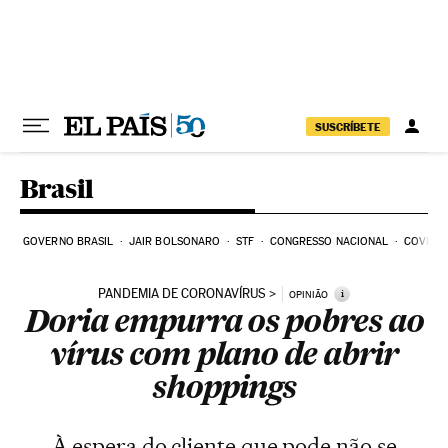
Pular para o conteúdo
SUSCRÍBETE
Brasil
GOVERNO BRASIL
JAIR BOLSONARO
STF
CONGRESSO NACIONAL
COVID-1
PANDEMIA DE CORONAVÍRUS
i
OPINIÃO
Doria empurra os pobres ao
vírus com plano de abrir
shoppings
À espera do cliente que pode não se