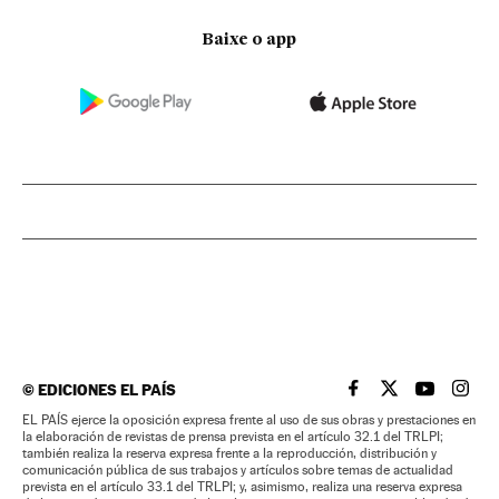
Baixe o app
©
EDICIONES EL PAÍS
EL PAÍS BRASIL EN
EL PAÍS BRASI
EL PAÍS B
EL PA
EL PAÍS ejerce la oposición expresa frente al uso de sus obras y prestaciones en
la elaboración de revistas de prensa prevista en el artículo 32.1 del TRLPI;
también realiza la reserva expresa frente a la reproducción, distribución y
comunicación pública de sus trabajos y artículos sobre temas de actualidad
prevista en el artículo 33.1 del TRLPI; y, asimismo, realiza una reserva expresa