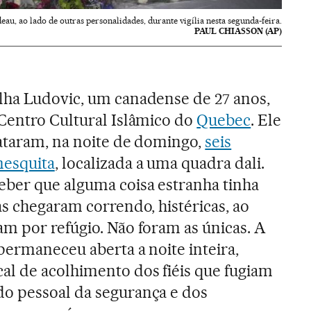
au, ao lado de outras personalidades, durante vigília nesta segunda-feira.
PAUL CHIASSON (AP)
lha Ludovic, um canadense de 27 anos,
Centro Cultural Islâmico do
Quebec
. Ele
ataram, na noite de domingo,
seis
mesquita
, localizada a uma quadra dali.
ber que alguma coisa estranha tinha
as chegaram correndo, histéricas, ao
m por refúgio. Não foram as únicas. A
permaneceu aberta a noite inteira,
al de acolhimento dos fiéis que fugiam
o pessoal da segurança e dos