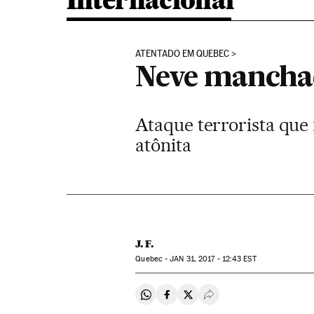
Internacional
ATENTADO EM QUEBEC
Neve mancha
Ataque terrorista que
atônita
J. F.
Quebec -
JAN
31, 2017 - 12:43
EST
Compartir en Whatsapp
Compartir en Facebook
Compartir en Twitter
Desplegar Redes Soci