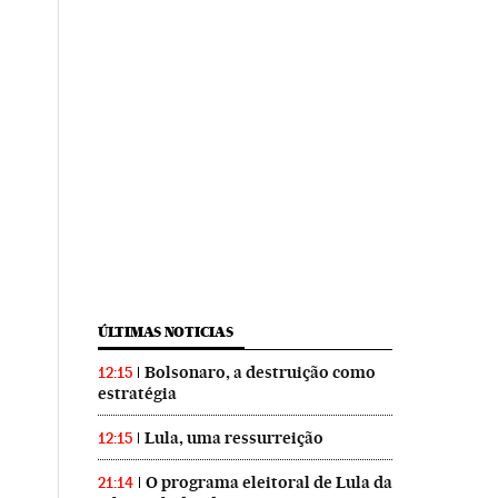
ÚLTIMAS NOTICIAS
Bolsonaro, a destruição como
12:15
estratégia
Lula, uma ressurreição
12:15
O programa eleitoral de Lula da
21:14