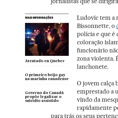
jornalistas que se dirigir
Ludovic tem a
MAIS INFORMAÇÕES
Bissonnette, o
polícia e que é
coloração islam
funcionário nã
zona violenta. É
Atentado en Quebec
lanchonete.
O primeiro beijo gay
na marinha canadense
O jovem calça b
emprestado a 
Governo do Canadá
propõe legalizar o
vindo da mesqui
suicídio assistido
rapidamente po
para trás os seus pertenc