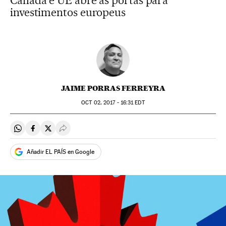
Canadá e UE abre as portas para
investimentos europeus
JAIME PORRAS FERREYRA
OCT
02, 2017 - 16:31
EDT
Compartir en Whatsapp
Compartir en Facebook
Compartir en Twitter
Desplegar Redes Sociales
Añadir EL PAÍS en Google