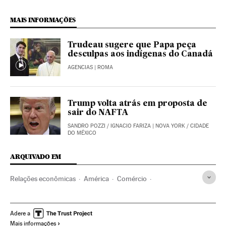
MAIS INFORMAÇÕES
Trudeau sugere que Papa peça
desculpas aos indígenas do Canadá
AGENCIAS
| ROMA
Trump volta atrás em proposta de
sair do NAFTA
SANDRO POZZI
/
IGNACIO FARIZA
| NOVA YORK / CIDADE
DO MÉXICO
ARQUIVADO EM
Relações econômicas
América
Comércio
Relações exteriores
Justin Trudeau
Canadá
Tratados Livre Comércio
Relações comerciais
Adere a
Mais informações