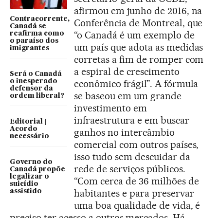
afirmou em junho de 2016, na
Contracorrente,
Conferência de Montreal, que
Canadá se
“o Canadá é um exemplo de
reafirma como
o paraíso dos
um país que adota as medidas
imigrantes
corretas a fim de romper com
a espiral de crescimento
Será o Canadá
o inesperado
econômico frágil”. A fórmula
defensor da
se baseou em um grande
ordem liberal?
investimento em
infraestrutura e em buscar
Editorial |
Acordo
ganhos no intercâmbio
necessário
comercial com outros países,
isso tudo sem descuidar da
Governo do
rede de serviços públicos.
Canadá propõe
legalizar o
“Com cerca de 36 milhões de
suicídio
habitantes e para preservar
assistido
uma boa qualidade de vida, é
preciso ter acesso a outros mercados. Há