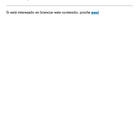
Tratados internacionais
Comércio livre
Comércio internacional
América do Norte
aquí
Si está interesado en licenciar este contenido, pinche
Relações internacionais