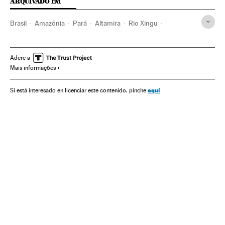
ARQUIVADO EM
Brasil
Amazônia
Pará
Altamira
Rio Xingu
Jair Bolsonaro
Meio ambiente
América
Acordo Mercosul-UE
Ecologia
Energia hidráulica
Adere a
Mais informações
Usina Hidrelétrica Belo Monte
Ministério Público Federal
Ibama
Norte Energia
aquí
Si está interesado en licenciar este contenido, pinche