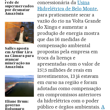
concessionária da
Usina
rede de
supermercados
Hidrelétrica de Belo Monte
,
por desmatar
para praticamente secar a
Amazônia
vazão do rio na Volta Grande
do Xingu e aumentar a
produção de energia mostra
que das 16 medidas de
compensação ambiental
Salles aposta
propostas pela empresa em
em Arthur Lira
na Câmara para
troca da licença e
avançar
apresentadas com o valor de
mineração na
Amazônia
157,5 milhões de reais em
investimentos, 13 já estavam
em curso na região e foram
adotadas como compensação
em compromissos anteriores
da hidrelétrica com o poder
Eliane Brum:
governo
público e órgãos ambientais.
A
Bolsonaro