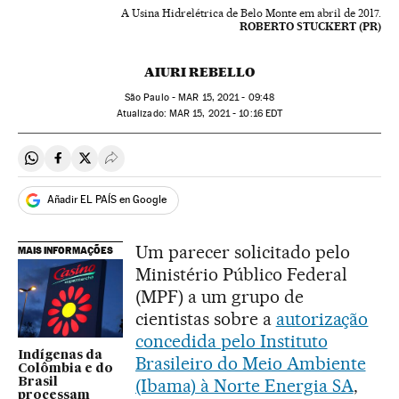
A Usina Hidrelétrica de Belo Monte em abril de 2017.
ROBERTO STUCKERT (PR)
AIURI REBELLO
São Paulo -
MAR
15, 2021 - 09:48
atualizado:
MAR
15, 2021 - 10:16
EDT
Compartir en Whatsapp
Compartir en Facebook
Compartir en Twitter
Desplegar Redes Sociales
Añadir EL PAÍS en Google
Um parecer solicitado pelo
MAIS INFORMAÇÕES
Ministério Público Federal
(MPF) a um grupo de
cientistas sobre a
autorização
concedida pelo Instituto
Indígenas da
Brasileiro do Meio Ambiente
Colômbia e do
(Ibama) à Norte Energia SA
,
Brasil
processam