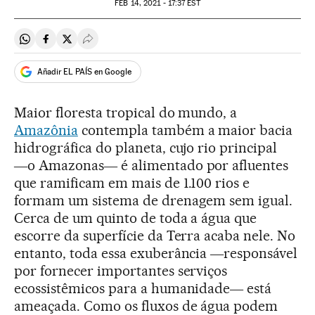
FEB
14, 2021 - 17:37
EST
Compartir en Whatsapp
Compartir en Facebook
Compartir en Twitter
Desplegar Redes Sociales
Añadir EL PAÍS en Google
Maior floresta tropical do mundo, a
Amazônia
contempla também a maior bacia
hidrográfica do planeta, cujo rio principal
―o Amazonas― é alimentado por afluentes
que ramificam em mais de 1.100 rios e
formam um sistema de drenagem sem igual.
Cerca de um quinto de toda a água que
escorre da superfície da Terra acaba nele. No
entanto, toda essa exuberância ―responsável
por fornecer importantes serviços
ecossistêmicos para a humanidade― está
ameaçada. Como os fluxos de água podem