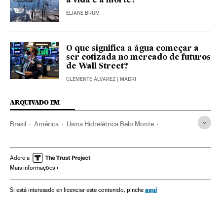
a vida e a morte?
ELIANE BRUM
O que significa a água começar a
ser cotizada no mercado de futuros
de Wall Street?
CLEMENTE ÁLVAREZ
| MADRI
ARQUIVADO EM
Brasil
América
Usina Hidrelétrica Belo Monte
Jair Bolsonaro
Governo Brasil
Amazônia
Pesca
Desmatamento
Indígenas
Meio ambiente
Agricultura
Adere a
Mais informações
Pará
Selva
aquí
Si está interesado en licenciar este contenido, pinche