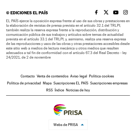
©
EDICIONES EL PAÍS
EL PAÍS BRASIL EN
EL PAÍS BRASI
EL PAÍS B
EL PA
EL PAÍS ejerce la oposición expresa frente al uso de sus obras y prestaciones en
la elaboración de revistas de prensa prevista en el artículo 32.1 del TRLPI;
también realiza la reserva expresa frente a la reproducción, distribución y
comunicación pública de sus trabajos y artículos sobre temas de actualidad
prevista en el artículo 33.1 del TRLPI; y, asimismo, realiza una reserva expresa
de las reproducciones y usos de las obras y otras prestaciones accesibles desde
este sitio web a medios de lectura mecánica u otros medios que resulten
adecuados a tal fin de conformidad con el artículo 67.3 del Real Decreto - ley
24/2021, de 2 de noviembre
Contacto
Venta de contenidos
Aviso legal
Política cookies
Política de privacidad
Mapa
Suscripciones EL PAÍS
Suscripciones empresas
RSS
Índice
Noticias de hoy
Webs de PRISA