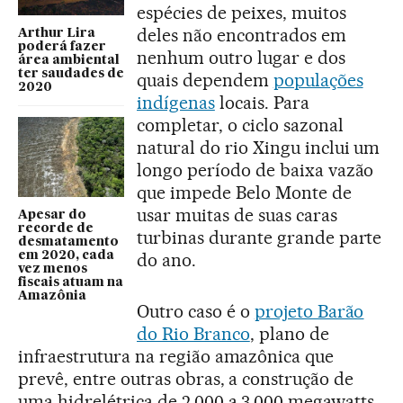
espécies de peixes, muitos
deles não encontrados em
Arthur Lira
poderá fazer
nenhum outro lugar e dos
área ambiental
ter saudades de
quais dependem
populações
2020
indígenas
locais. Para
completar, o ciclo sazonal
natural do rio Xingu inclui um
longo período de baixa vazão
que impede Belo Monte de
usar muitas de suas caras
Apesar do
recorde de
turbinas durante grande parte
desmatamento
em 2020, cada
do ano.
vez menos
fiscais atuam na
Amazônia
Outro caso é o
projeto Barão
do Rio Branco
, plano de
infraestrutura na região amazônica que
prevê, entre outras obras, a construção de
uma hidrelétrica de 2.000 a 3.000 megawatts