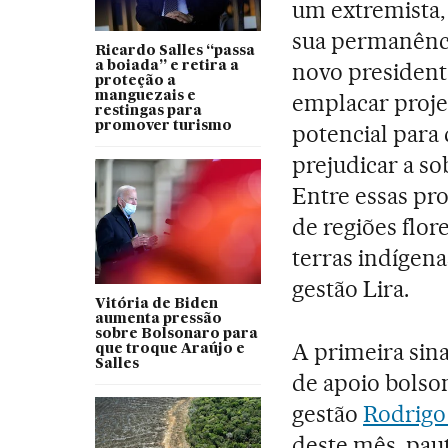
um extremista,
sua permanência
Ricardo Salles “passa
novo presiden
a boiada” e retira a
proteção a
manguezais e
emplacar proje
restingas para
promover turismo
potencial para 
prejudicar a so
Entre essas pro
de regiões flor
terras indígen
gestão Lira.
Vitória de Biden
aumenta pressão
sobre Bolsonaro para
A primeira sina
que troque Araújo e
Salles
de apoio bolson
gestão
Rodrigo
deste mês, pau