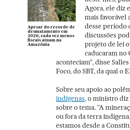
Agora, ele diz 
mais favorável
desse período 
Apesar do recorde de
desmatamento em
discussões pod
2020, cada vez menos
fiscais atuam na
projeto de lei 
Amazônia
caducaram no C
aconteciam”, disse Salle
Foco, do SBT, da qual o 
Sobre seu apoio ao polê
indígenas
, o ministro di
sobre o tema. “A mineraç
ou fora da terra indígena
estamos desde a Constit