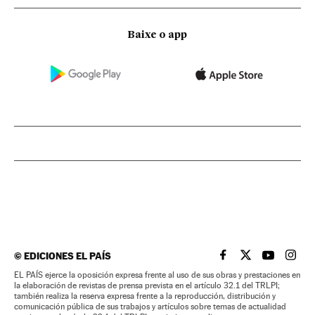
Baixe o app
©
EDICIONES EL PAÍS
EL PAÍS BRASIL EN
EL PAÍS BRASI
EL PAÍS B
EL PA
EL PAÍS ejerce la oposición expresa frente al uso de sus obras y prestaciones en
la elaboración de revistas de prensa prevista en el artículo 32.1 del TRLPI;
también realiza la reserva expresa frente a la reproducción, distribución y
comunicación pública de sus trabajos y artículos sobre temas de actualidad