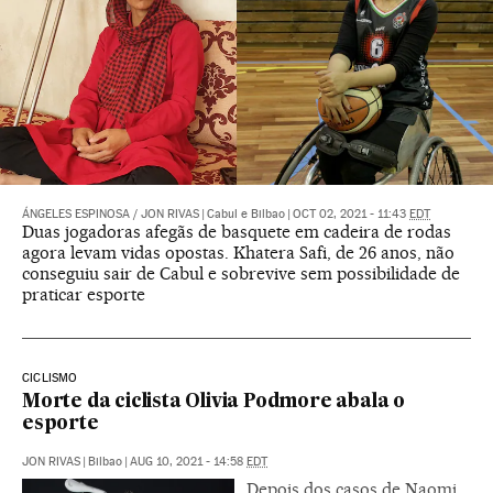
ÁNGELES ESPINOSA
/
JON RIVAS
|
Cabul e Bilbao
|
OCT 02, 2021 - 11:43
EDT
Duas jogadoras afegãs de basquete em cadeira de rodas
agora levam vidas opostas. Khatera Safi, de 26 anos, não
conseguiu sair de Cabul e sobrevive sem possibilidade de
praticar esporte
CICLISMO
Morte da ciclista Olivia Podmore abala o
esporte
JON RIVAS
|
Bilbao
|
AUG 10, 2021 - 14:58
EDT
Depois dos casos de Naomi