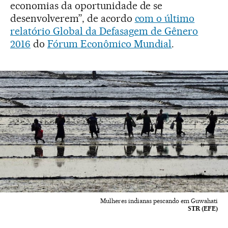
economias da oportunidade de se
desenvolverem”, de acordo
com o último
relatório Global da Defasagem de Gênero
2016
do
Fórum Econômico Mundial
.
Mulheres indianas pescando em Guwahati
STR (EFE)