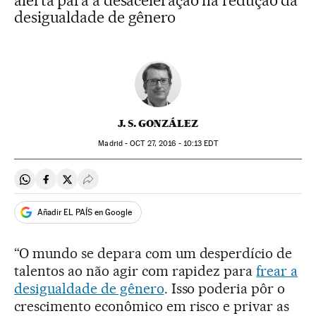
alerta para a desaceleração na redução da
desigualdade de gênero
J. S. GONZÁLEZ
Madrid -
OCT
27, 2016 - 10:13
EDT
Compartir en Whatsapp
Compartir en Facebook
Compartir en Twitter
Desplegar Redes Sociales
Añadir EL PAÍS en Google
“O mundo se depara com um desperdício de
talentos ao não agir com rapidez para
frear a
desigualdade de gênero
. Isso poderia pôr o
crescimento econômico em risco e privar as