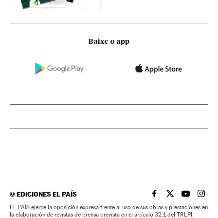
Baixe o app
©
EDICIONES EL PAÍS
EL PAÍS BRASIL EN
EL PAÍS BRASI
EL PAÍS B
EL PA
EL PAÍS ejerce la oposición expresa frente al uso de sus obras y prestaciones en
la elaboración de revistas de prensa prevista en el artículo 32.1 del TRLPI;