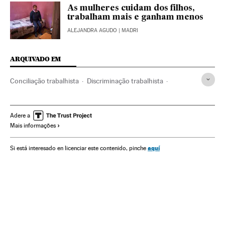
As mulheres cuidam dos filhos,
trabalham mais e ganham menos
ALEJANDRA AGUDO
| MADRI
ARQUIVADO EM
Conciliação trabalhista
Discriminação trabalhista
Revolución Industrial
Desigualdade social
Homens
Fórum Econômico Mundial
Horários trabalho
Adere a
Mais informações
Emprego feminino
Feminismo
Movimentos sociais
Emprego
Relações gênero
Condições trabalho
aquí
Si está interesado en licenciar este contenido, pinche
Mulheres
Relações trabalhistas
História contemporânea
Organizações internacionais
História
Trabalho
Relações exteriores
Sociedade