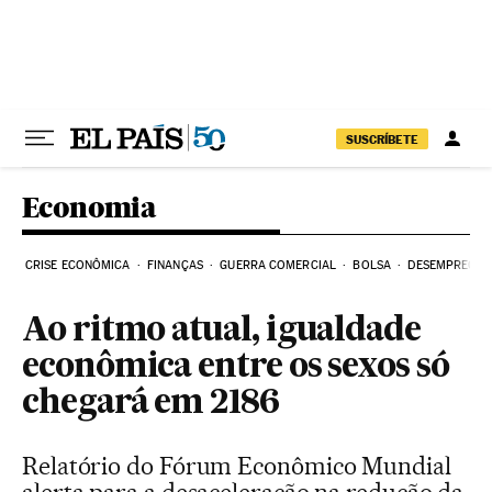
Pular para o conteúdo
SUSCRÍBETE
Economia
CRISE ECONÔMICA
FINANÇAS
GUERRA COMERCIAL
BOLSA
DESEMPREGO
Ao ritmo atual, igualdade
econômica entre os sexos só
chegará em 2186
Relatório do Fórum Econômico Mundial