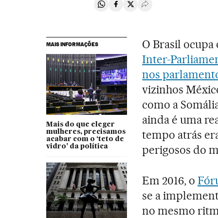
Compartir en Whatsapp
Compartir en Facebook
Compartir en Twitter
Desplegar Redes Soci
O Brasil ocupa 
MAIS INFORMAÇÕES
Inter-Parliame
nos parlament
vizinhos Méxic
como a Somália
ainda é uma rea
Mais do que eleger
tempo atrás er
mulheres, precisamos
acabar com o ‘teto de
vidro’ da política
perigosos do m
Em 2016, o
Fór
se a implement
no mesmo ritmo,