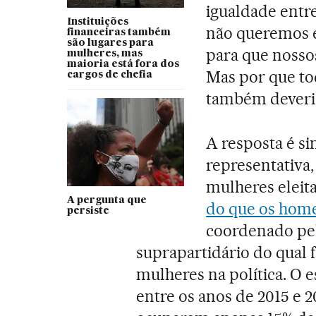
igualdade entr
Instituições
não queremos 
financeiras também
são lugares para
para que nosso
mulheres, mas
maioria está fora dos
Mas por que to
cargos de chefia
também deveria
A resposta é si
representativa
mulheres eleit
A pergunta que
do que os hom
persiste
coordenado pe
suprapartidário do qual 
mulheres na política. O 
entre os anos de 2015 e 