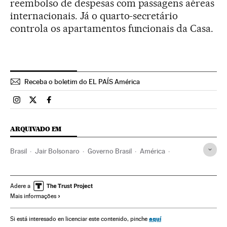
reembolso de despesas com passagens aéreas
internacionais. Já o quarto-secretário
controla os apartamentos funcionais da Casa.
Receba o boletim do EL PAÍS América
Brasil El País Brasil en Instagram
Brasil El País Brasil en Twitter
Brasil El País Brasil en Facebook
ARQUIVADO EM
Brasil
Jair Bolsonaro
Governo Brasil
América
Governo
Presidente Brasil
Presidência Brasil
Arthur Lira
Congresso Nacional
Brasília
Adere a
Mais informações
Câmara Deputados
aquí
Si está interesado en licenciar este contenido, pinche