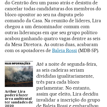
do Centrão deu um passo atrás e desistiu de
cancelar todas candidaturas dos membros do
bloco opositor ao seu na disputa pelo
comando da Casa. Na reunião de líderes, Lira
chegou a um denominador comum com
outras lideranças em que seu grupo político
acabou ganhando quatro vagas dentre as seis
da Mesa Diretora. As outras duas, acabaram
com os apoiadores de
Baleia Rossi
(MDB-SP).
Até a noite de segunda-feira,
MAIS INFORMAÇÕES
as seis cadeiras seriam
divididas igualitariamente,
três para cada bloco
parlamentar. No entanto,
Arthur Lira
assim que eleito, Lira decidiu
poderá fazer
invalidar a inscrição do grupo
área ambiental
ter saudades de
de Baleia Rossi e embaralhou
2020