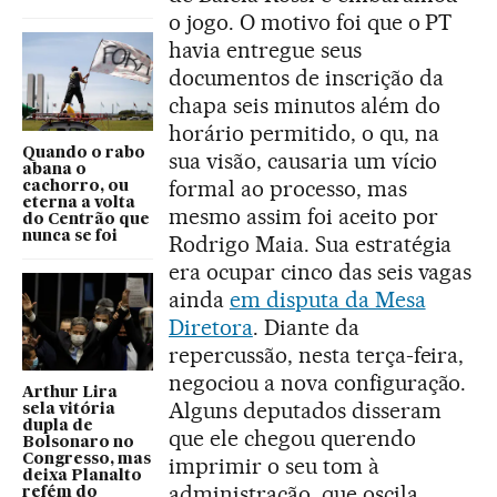
o jogo. O motivo foi que o PT
havia entregue seus
documentos de inscrição da
chapa seis minutos além do
horário permitido, o qu, na
Quando o rabo
sua visão, causaria um vício
abana o
formal ao processo, mas
cachorro, ou
eterna a volta
mesmo assim foi aceito por
do Centrão que
nunca se foi
Rodrigo Maia. Sua estratégia
era ocupar cinco das seis vagas
ainda
em disputa da Mesa
Diretora
. Diante da
repercussão, nesta terça-feira,
negociou a nova configuração.
Arthur Lira
Alguns deputados disseram
sela vitória
dupla de
que ele chegou querendo
Bolsonaro no
Congresso, mas
imprimir o seu tom à
deixa Planalto
administração, que oscila
refém do