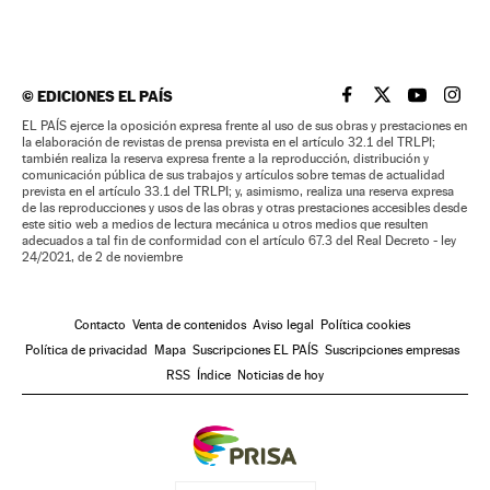
©
EDICIONES EL PAÍS
EL PAÍS BRASIL EN
EL PAÍS BRASI
EL PAÍS B
EL PA
EL PAÍS ejerce la oposición expresa frente al uso de sus obras y prestaciones en
la elaboración de revistas de prensa prevista en el artículo 32.1 del TRLPI;
también realiza la reserva expresa frente a la reproducción, distribución y
comunicación pública de sus trabajos y artículos sobre temas de actualidad
prevista en el artículo 33.1 del TRLPI; y, asimismo, realiza una reserva expresa
de las reproducciones y usos de las obras y otras prestaciones accesibles desde
este sitio web a medios de lectura mecánica u otros medios que resulten
adecuados a tal fin de conformidad con el artículo 67.3 del Real Decreto - ley
24/2021, de 2 de noviembre
Contacto
Venta de contenidos
Aviso legal
Política cookies
Política de privacidad
Mapa
Suscripciones EL PAÍS
Suscripciones empresas
RSS
Índice
Noticias de hoy