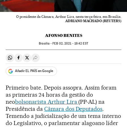
O presidente da Câmara, Arthur Lira, nesta terça-feira, em Brasília.
ADRIANO MACHADO (REUTERS)
AFONSO BENITES
Brasília -
FEB
02, 2021 - 19:42
EST
Compartir en Whatsapp
Compartir en Facebook
Compartir en Twitter
Desplegar Redes Sociales
Añadir EL PAÍS en Google
Primeiro bate. Depois assopra. Assim foram
as primeiras 24 horas da gestão do
neo
bolsonarista Arthur Lira
(PP-AL) na
Presidência da
Câmara dos Deputados
.
Temendo a judicialização de um tema interno
do Legislativo, o parlamentar alagoano líder