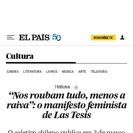
Pular para o conteúdo
SUSCRÍBETE
Cultura
CINEMA
LITERATURA
LIVROS
MÚSICA
ARTE
TELEVISÃO
TRIBUNA
i
“Nos roubam tudo, menos a
raiva”: o manifesto feminista
de Las Tesis
O coletivo chileno publica em 3 de março