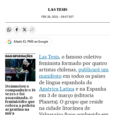
LAS TESIS
FEB
26, 2021 - 09:07
EST
Compartir en Whatsapp
Compartir en Facebook
Compartir en Twitter
Desplegar Redes Sociales
Añadir EL PAÍS en Google
Las Tesis
, o famoso coletivo
MAIS INFORMAÇÕES
feminista formado por quatro
artistas chilenas,
publicará um
manifesto
em todos os países
de língua espanhola da
Denunciou o
América Latina
e na Espanha
companheiro 18
em 3 de março (editoria
vezes e foi
assassinada. O
Planeta). O grupo que reside
feminicídio que
coloca a polícia
na cidade litorânea de
argentina na
Valparaíso ficou conhecido em
mira