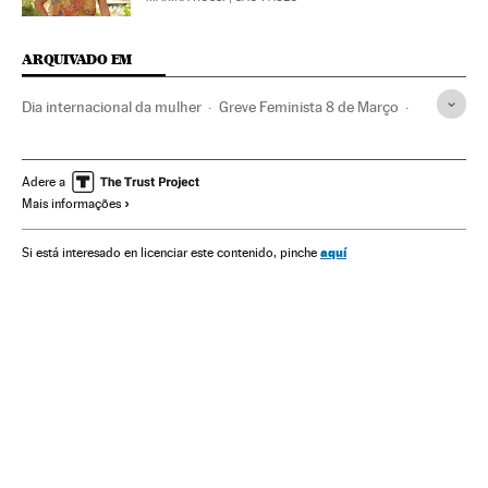
ARQUIVADO EM
Dia internacional da mulher
Greve Feminista 8 de Março
Mulheres
Refeições diárias
Alimentação
Cultura
Livros
Protestos sociais
Feminismo
Adere a
Mais informações
Igualdade oportunidades
Guía Michelin
Restaurantes
aquí
Si está interesado en licenciar este contenido, pinche