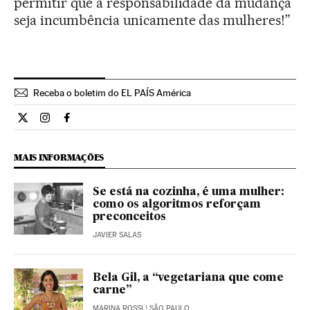
permitir que a responsabilidade da mudança
seja incumbência unicamente das mulheres!”
Receba o boletim do EL PAÍS América
Cultura El País Brasil en Twitter
Cultura El País Brasil en Instagram
Cultura El País Brasil en Facebook
MAIS INFORMAÇÕES
Se está na cozinha, é uma mulher:
como os algoritmos reforçam
preconceitos
JAVIER SALAS
Bela Gil, a “vegetariana que come
carne”
MARINA ROSSI
| SÃO PAULO