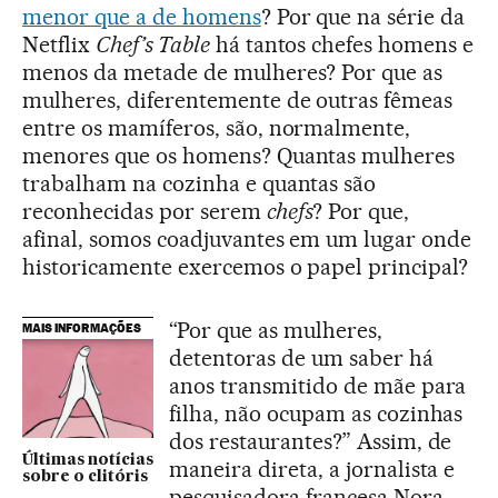
menor que a de homens
? Por que na série da
Netflix
Chef’s Table
há tantos chefes homens e
menos da metade de mulheres? Por que as
mulheres, diferentemente de outras fêmeas
entre os mamíferos, são, normalmente,
menores que os homens? Quantas mulheres
trabalham na cozinha e quantas são
reconhecidas por serem
chefs
? Por que,
afinal, somos coadjuvantes em um lugar onde
historicamente exercemos o papel principal?
“Por que as mulheres,
MAIS INFORMAÇÕES
detentoras de um saber há
anos transmitido de mãe para
filha, não ocupam as cozinhas
dos restaurantes?” Assim, de
Últimas notícias
maneira direta, a jornalista e
sobre o clitóris
pesquisadora francesa Nora