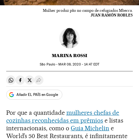
Mulher produz pão no campo de refugiados Mberra.
JUAN RAMÓN ROBLES
MARINA ROSSI
São Paulo -
MAR
08, 2020 - 14:47
EDT
Compartir en Whatsapp
Compartir en Facebook
Compartir en Twitter
Desplegar Redes Sociales
Añadir EL PAÍS en Google
Por que a quantidade
mulheres chefas de
cozinhas reconhecidas em prêmios
e listas
internacionais, como o
Guia Michelin
e
World’s 50 Best Restaurants, é infinitamente