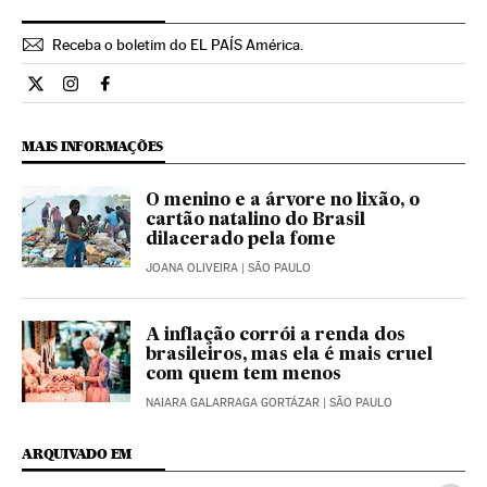
Receba o boletim do EL PAÍS América.
Economia El País Brasil en Twitter
Economia El País Brasil en Instagram
Economia El País Brasil en Facebook
MAIS INFORMAÇÕES
O menino e a árvore no lixão, o
cartão natalino do Brasil
dilacerado pela fome
JOANA OLIVEIRA
| SÃO PAULO
A inflação corrói a renda dos
brasileiros, mas ela é mais cruel
com quem tem menos
NAIARA GALARRAGA GORTÁZAR
| SÃO PAULO
ARQUIVADO EM