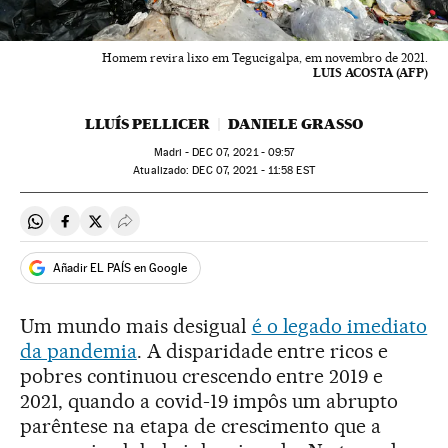
Homem revira lixo em Tegucigalpa, em novembro de 2021.
LUIS ACOSTA (AFP)
LLUÍS PELLICER
DANIELE GRASSO
Madri -
DEC
07, 2021 - 09:57
atualizado:
DEC
07, 2021 - 11:58
EST
Compartir en Whatsapp
Compartir en Facebook
Compartir en Twitter
Desplegar Redes Sociales
Añadir EL PAÍS en Google
Um mundo mais desigual
é o legado imediato
da pandemia
. A disparidade entre ricos e
pobres continuou crescendo entre 2019 e
2021, quando a covid-19 impôs um abrupto
parêntese na etapa de crescimento que a