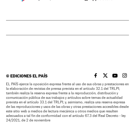
©
EDICIONES EL PAÍS
EL PAÍS BRASIL EN
EL PAÍS BRASI
EL PAÍS B
EL PA
EL PAÍS ejerce la oposición expresa frente al uso de sus obras y prestaciones en
la elaboración de revistas de prensa prevista en el artículo 32.1 del TRLPI;
también realiza la reserva expresa frente a la reproducción, distribución y
comunicación pública de sus trabajos y artículos sobre temas de actualidad
prevista en el artículo 33.1 del TRLPI; y, asimismo, realiza una reserva expresa
de las reproducciones y usos de las obras y otras prestaciones accesibles desde
este sitio web a medios de lectura mecánica u otros medios que resulten
adecuados a tal fin de conformidad con el artículo 67.3 del Real Decreto - ley
24/2021, de 2 de noviembre