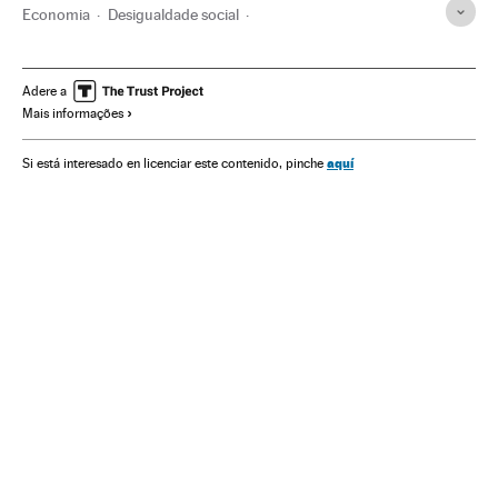
Economia
Desigualdade social
Desigualdade econômica
Pandemia
União Europeia
África
América
Europa
Coronavirus Covid-19
Adere a
Mais informações
Pobreza
Política econômica
Brasil
Thomas Piketty
aquí
Si está interesado en licenciar este contenido, pinche