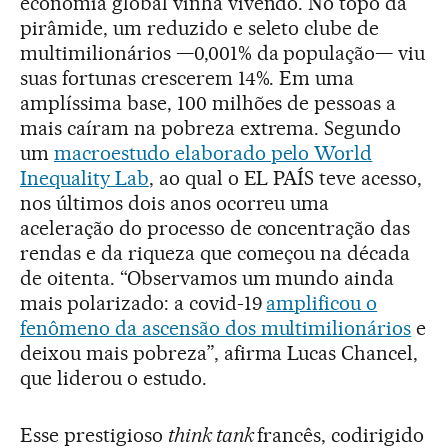
economia global vinha vivendo. No topo da
pirâmide, um reduzido e seleto clube de
multimilionários —0,001% da população— viu
suas fortunas crescerem 14%. Em uma
amplíssima base, 100 milhões de pessoas a
mais caíram na pobreza extrema. Segundo
um
macroestudo elaborado pelo World
Inequality Lab
, ao qual o EL PAÍS teve acesso,
nos últimos dois anos ocorreu uma
aceleração do processo de concentração das
rendas e da riqueza que começou na década
de oitenta. “Observamos um mundo ainda
mais polarizado: a covid-19
amplificou o
fenômeno da ascensão dos multimilionários
e
deixou mais pobreza”, afirma Lucas Chancel,
que liderou o estudo.
Esse prestigioso
think tank
francês, codirigido