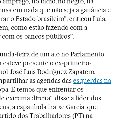
o emprego, no índio, no negro, na
nsa em nada que não seja a ganância e
ar o Estado brasileiro”, criticou Lula.
em, como estão fazendo com a
 com os bancos públicos”.
gunda-feira de um ato no Parlamento
esteve presente o ex-primeiro-
nhol José Luis Rodríguez Zapatero.
mpartilhar as agendas das
esquerdas na
pa. E temos que enfrentar os
e extrema direita”, disse a líder dos
us, a espanhola Iratxe García, que
artido dos Trabalhadores (PT) na