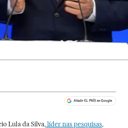
Añadir EL PAÍS en Google
ales
io Lula da Silva,
líder nas pesquisas
,