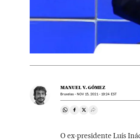
MANUEL V. GÓMEZ
Bruxelas -
NOV
15, 2021 - 19:24
EST
Compartir en Whatsapp
Compartir en Facebook
Compartir en Twitter
Desplegar Redes Soci
O ex-presidente Luís Inác