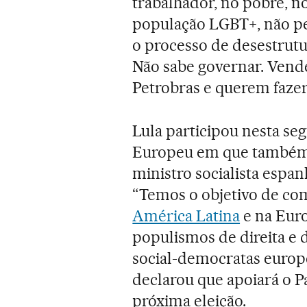
trabalhador, no pobre, n
população LGBT+, não pe
o processo de desestrutur
Não sabe governar. Vend
Petrobras e querem fazer
Lula participou nesta se
Europeu em que também 
ministro socialista espa
“Temos o objetivo de co
América Latina
e na Euro
populismos de direita e d
social-democratas europe
declarou que apoiará o P
próxima eleição.