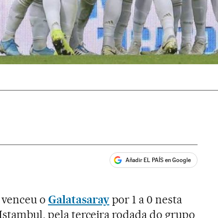
Añadir EL PAÍS en Google
ales
venceu o
Galatasaray
por 1 a 0 nesta
 Istambul, pela terceira rodada do grupo