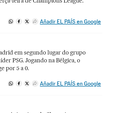
terça-feira de Champions League.
Añadir EL PAÍS en Google
Compartir en Whatsapp
Compartir en Facebook
Compartir en Twitter
Desplegar Redes Sociales
Madrid em segundo lugar do grupo
líder PSG. Jogando na Bélgica, o
e por 5 a 0.
Añadir EL PAÍS en Google
Compartir en Whatsapp
Compartir en Facebook
Compartir en Twitter
Desplegar Redes Sociales