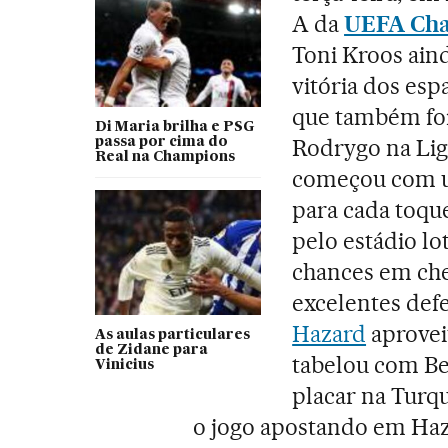
A da
UEFA Cha
Toni Kroos ain
vitória dos esp
que também foi 
Di Maria brilha e PSG
Rodrygo na Li
passa por cima do
Real na Champions
começou com um
para cada toqu
pelo estádio lo
chances em ch
excelentes defe
Hazard
aproveit
As aulas particulares
de Zidane para
tabelou com Be
Vinicius
placar na Turqu
o jogo apostando em Haz