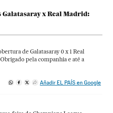
 Galatasaray x Real Madrid:
bertura de Galatasaray 0 x 1 Real
Obrigado pela companhia e até a
Añadir EL PAÍS en Google
Compartir en Whatsapp
Compartir en Facebook
Compartir en Twitter
Desplegar Redes Sociales