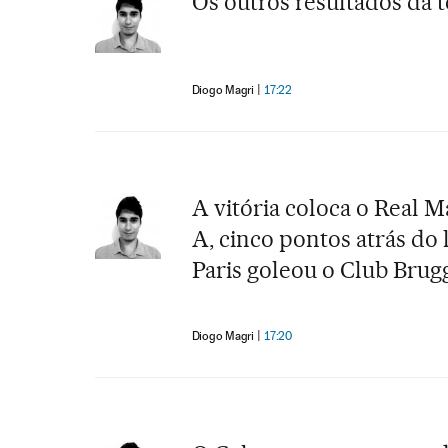
Os outros resultados da 
Diogo Magri
17:22
A vitória coloca o Real 
A, cinco pontos atrás do 
Paris goleou o Club Brugg
Diogo Magri
17:20