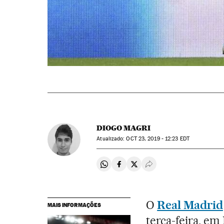
DIOGO MAGRI
atualizado:
OCT
23, 2019 - 12:23
EDT
Compartir en Whatsapp
Compartir en Facebook
Compartir en Twitter
Desplegar Redes Soci
O
Real Madrid
MAIS INFORMAÇÕES
terça-feira, em