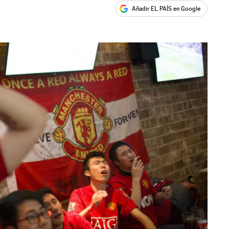
Añadir EL PAÍS en Google
ales