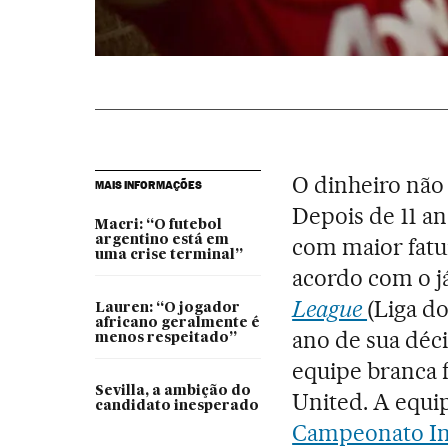
O dinheiro não 
MAIS INFORMAÇÕES
Depois de 11 an
Macri: “O futebol
argentino está em
com maior fatu
uma crise terminal”
acordo com o j
League
(Liga d
Lauren: “O jogador
africano geralmente é
ano de sua dé
menos respeitado”
equipe branca 
Sevilla, a ambição do
United. A equip
candidato inesperado
Campeonato In