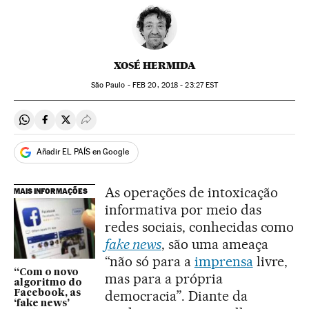
XOSÉ HERMIDA
São Paulo -
FEB
20, 2018 - 23:27
EST
Compartir en Whatsapp
Compartir en Facebook
Compartir en Twitter
Desplegar Redes Sociales
Añadir EL PAÍS en Google
As operações de intoxicação
MAIS INFORMAÇÕES
informativa por meio das
redes sociais, conhecidas como
fake news
, são uma ameaça
“não só para a
imprensa
livre,
“Com o novo
mas para a própria
algoritmo do
democracia”. Diante da
Facebook, as
‘fake news’