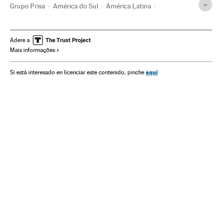
Grupo Prisa
América do Sul
América Latina
Grupo comunicación
América
Folha de São Paulo
Antonio Caño
Diários
El País
Jornais
Jornalismo
Adere a
Mais informações
Prisa Noticias
Imprensa
Brasil
Fake news
Manipulação informativa
Meios comunicação
aquí
Si está interesado en licenciar este contenido, pinche
Comunicação