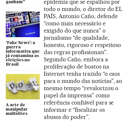
epidemia que se espalhou por
ganham”
todo o mundo, o diretor do EL
PAÍS, Antonio Caño, defende
“como mais necessário e
exigido do que nunca” o
jornalismo “de qualidade,
‘Fake News’: a
honesto, rigoroso e respeitoso
guerra
das regras profissionais”.
informativa que
já contamina as
Segundo Caño, embora a
eleições no
Brasil
proliferação de boatos na
Internet tenha trazido “o caos
para o mundo das notícias”, ao
mesmo tempo “revalorizou o
papel da imprensa” como
referência confiável para se
A arte de
informar e “fiscalizar os
manipular
multidões
abusos do poder”.