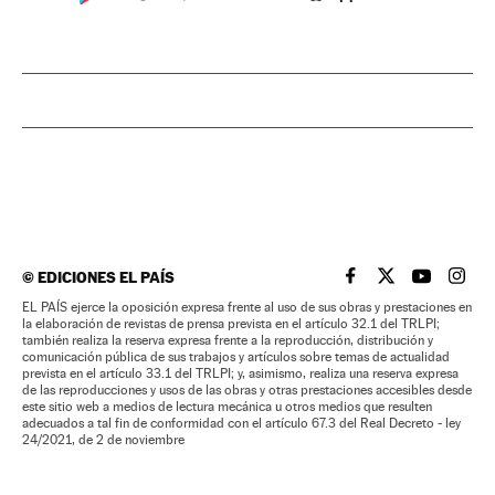
©
EDICIONES EL PAÍS
EL PAÍS BRASIL EN
EL PAÍS BRASI
EL PAÍS B
EL PA
EL PAÍS ejerce la oposición expresa frente al uso de sus obras y prestaciones en
la elaboración de revistas de prensa prevista en el artículo 32.1 del TRLPI;
también realiza la reserva expresa frente a la reproducción, distribución y
comunicación pública de sus trabajos y artículos sobre temas de actualidad
prevista en el artículo 33.1 del TRLPI; y, asimismo, realiza una reserva expresa
de las reproducciones y usos de las obras y otras prestaciones accesibles desde
este sitio web a medios de lectura mecánica u otros medios que resulten
adecuados a tal fin de conformidad con el artículo 67.3 del Real Decreto - ley
24/2021, de 2 de noviembre