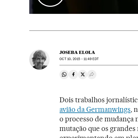
JOSEBA ELOLA
OCT
10, 2015 - 11:49
EDT
Compartir en Whatsapp
Compartir en Facebook
Compartir en Twitter
Desplegar Redes Soci
Dois trabalhos jornalíst
avião da Germanwings
, 
o processo de mudança na
mutação que os grandes 
experimentando em plena