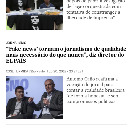
depois de pedir investigação
de "ação orquestrada com
tentativa de constranger a
liberdade de imprensa"
JORNALISMO
“Fake news’ tornam o jornalismo de qualidade
mais necessário do que nunca”, diz diretor do
EL PAÍS
XOSÉ HERMIDA
|
São Paulo
|
FEB 20, 2018 - 23:27
EST
Antonio Caño reafirma a
vocação do jornal para
contar a realidade brasileira
“de forma honesta” e sem
compromissos políticos