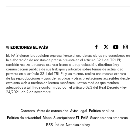
©
EDICIONES EL PAÍS
EL PAÍS BRASIL EN
EL PAÍS BRASI
EL PAÍS B
EL PA
EL PAÍS ejerce la oposición expresa frente al uso de sus obras y prestaciones en
la elaboración de revistas de prensa prevista en el artículo 32.1 del TRLPI;
también realiza la reserva expresa frente a la reproducción, distribución y
comunicación pública de sus trabajos y artículos sobre temas de actualidad
prevista en el artículo 33.1 del TRLPI; y, asimismo, realiza una reserva expresa
de las reproducciones y usos de las obras y otras prestaciones accesibles desde
este sitio web a medios de lectura mecánica u otros medios que resulten
adecuados a tal fin de conformidad con el artículo 67.3 del Real Decreto - ley
24/2021, de 2 de noviembre
Contacto
Venta de contenidos
Aviso legal
Política cookies
Política de privacidad
Mapa
Suscripciones EL PAÍS
Suscripciones empresas
RSS
Índice
Noticias de hoy