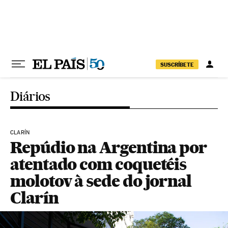
Pular para o conteúdo
SUSCRÍBETE
Diários
CLARÍN
Repúdio na Argentina por
atentado com coquetéis
molotov à sede do jornal
Clarín