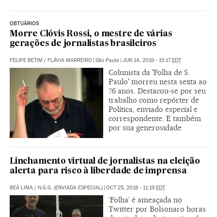
OBTUÁRIOS
Morre Clóvis Rossi, o mestre de várias
gerações de jornalistas brasileiros
FELIPE BETIM
/
FLÁVIA MARREIRO
|
São Paulo
|
JUN 14, 2019 - 15:17
EDT
Colunista da 'Folha de S.
Paulo' morreu nesta sexta ao
76 anos. Destacou-se por seu
trabalho como repórter de
Política, enviado especial e
correspondente. E também
por sua generosidade
Linchamento virtual de jornalistas na eleição
alerta para risco à liberdade de imprensa
BEÁ LIMA
/
N.G.G. (ENVIADA ESPECIAL)
|
OCT 25, 2018 - 11:19
EDT
‘Folha’ é ameaçada no
Twitter por Bolsonaro horas