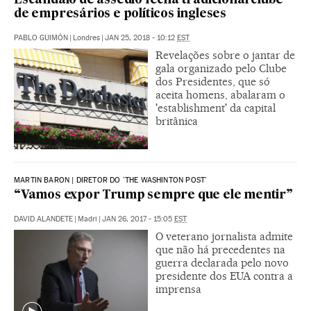
Escândalo de assédio fecha tradicional clube
de empresários e políticos ingleses
PABLO GUIMÓN
|
Londres
|
JAN 25, 2018 - 10:12
EST
Revelações sobre o jantar de
gala organizado pelo Clube
dos Presidentes, que só
aceita homens, abalaram o
'establishment' da capital
britânica
MARTIN BARON | DIRETOR DO 'THE WASHINTON POST'
“Vamos expor Trump sempre que ele mentir”
DAVID ALANDETE
|
Madri
|
JAN 26, 2017 - 15:05
EST
O veterano jornalista admite
que não há precedentes na
guerra declarada pelo novo
presidente dos EUA contra a
imprensa