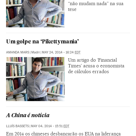
“não mudam nada” na sua
tese
Um golpe na ‘Pikettymania’
AMANDA MARS
|
Madri
|
MAY 24, 2014 - 16:24
EDT
Um artigo do ‘Financial
Times’ acusa o economista
de cálculos errados
A China é notícia
LLUÍS BASSETS
|
MAY 04, 2014 - 15:51
EDT
Em 2014 os chineses desbancarão os EUA na liderança