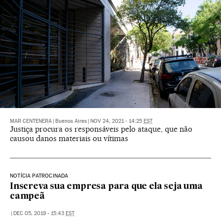
MAR CENTENERA
|
Buenos Aires
|
NOV 24, 2021 - 14:25
EST
Justiça procura os responsáveis pelo ataque, que não
causou danos materiais ou vítimas
NOTÍCIA PATROCINADA
Inscreva sua empresa para que ela seja uma
campeã
|
DEC 05, 2019 - 15:43
EST