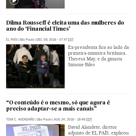
Dilma Rousseff é eleita uma das mulheres do
ano do ‘Financial Times’
EL PAÍS
|
São Paulo
|
DEC 09, 2016 - 07:47
EST
Ex-presidenta fica ao lado da
primeira-ministra britânica,
Theresa May, e da ginasta
Simone Biles
“O conteúdo é o mesmo, só que agora é
preciso adaptar-se a mais canais”
TOM C. AVENDAÑO
|
São Paulo
|
AUG 24, 2016 - 19:46
EDT
David Alandete, diretor
adjunto de EL PAÍS, explicou