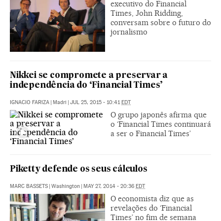
executivo do Financial
Times, John Ridding,
conversam sobre o futuro do
jornalismo
Nikkei se compromete a preservar a
independência do ‘Financial Times’
IGNACIO FARIZA
|
Madri
|
JUL 25, 2015 - 10:41
EDT
O grupo japonês afirma que
o ‘Financial Times continuará
a ser o Financial Times’
Piketty defende os seus cálculos
MARC BASSETS
|
Washington
|
MAY 27, 2014 - 20:36
EDT
O economista diz que as
revelações do ‘Financial
Times’ no fim de semana