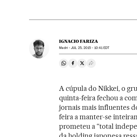
IGNACIO FARIZA
Madri -
JUL
25, 2015 - 10:41
EDT
Compartir en Whatsapp
Compartir en Facebook
Compartir en Twitter
Desplegar Redes Soci
A cúpula do Nikkei, o g
quinta-feira fechou a c
jornais mais influentes
feira a manter-se inteir
prometeu a “total indepe
da holding japonesa ress