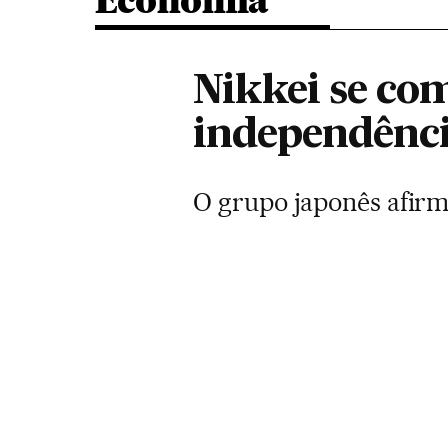
Economia
Nikkei se co
independênci
O grupo japonês afirma