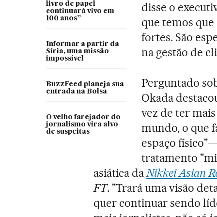
livro de papel
disse o executi
continuará vivo em
100 anos”
que temos que 
fortes. São esp
Informar a partir da
na gestão de cl
Síria, uma missão
impossível
Perguntado sob
BuzzFeed planeja sua
entrada na Bolsa
Okada destaco
vez de ter mai
O velho farejador do
jornalismo vira alvo
mundo, o que f
de suspeitas
espaço físico"—
tratamento "mi
asiática da
Nikkei Asian R
FT
. "Trará uma visão det
quer continuar sendo líde