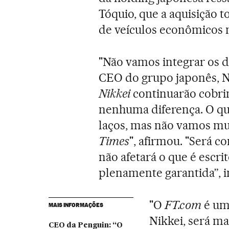
Tóquio, que a aquisição 
de veículos econômicos
"Não vamos integrar os do
CEO do grupo japonês, N
Nikkei
continuarão cobri
nenhuma diferença. O que
laços, mas não vamos mu
Times
", afirmou. "Será
não afetará o que é escri
plenamente garantida”, in
"O
FT.com
é uma
MAIS INFORMAÇÕES
Nikkei, será ma
CEO da Penguin: “O