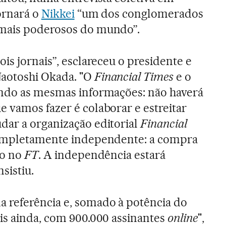
tornará o
Nikkei
“um dos conglomerados
 mais poderosos do mundo”.
is jornais”, esclareceu o presidente e
aotoshi Okada. "O
Financial Times
e o
ndo as mesmas informações: não haverá
 vamos fazer é colaborar e estreitar
dar a organização editorial
Financial
 completamente independente: a compra
to no
FT
. A independência estará
sistiu.
 referência e, somado à potência do
is ainda, com 900.000 assinantes
online
",