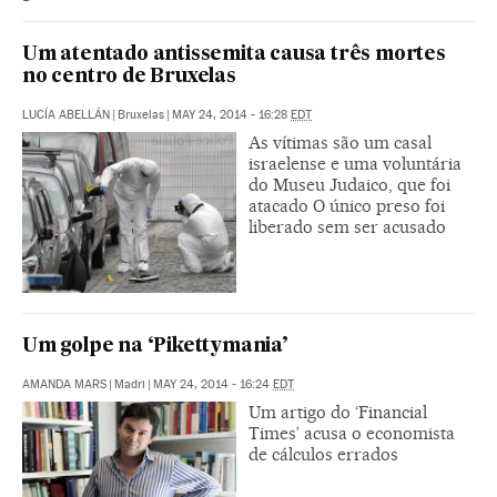
Um atentado antissemita causa três mortes
no centro de Bruxelas
LUCÍA ABELLÁN
|
Bruxelas
|
MAY 24, 2014 - 16:28
EDT
As vítimas são um casal
israelense e uma voluntária
do Museu Judaico, que foi
atacado O único preso foi
liberado sem ser acusado
Um golpe na ‘Pikettymania’
AMANDA MARS
|
Madri
|
MAY 24, 2014 - 16:24
EDT
Um artigo do ‘Financial
Times’ acusa o economista
de cálculos errados