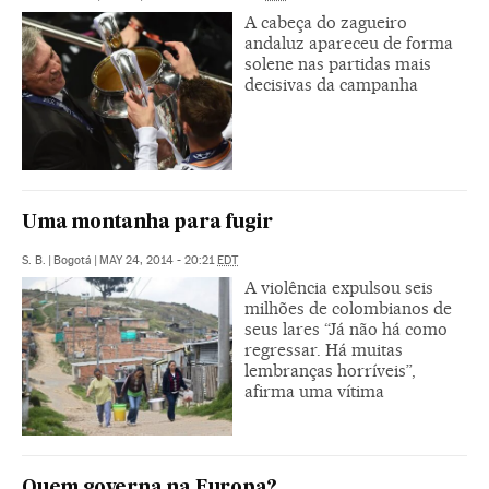
A cabeça do zagueiro
andaluz apareceu de forma
solene nas partidas mais
decisivas da campanha
Uma montanha para fugir
S. B.
|
Bogotá
|
MAY 24, 2014 - 20:21
EDT
A violência expulsou seis
milhões de colombianos de
seus lares “Já não há como
regressar. Há muitas
lembranças horríveis”,
afirma uma vítima
Quem governa na Europa?