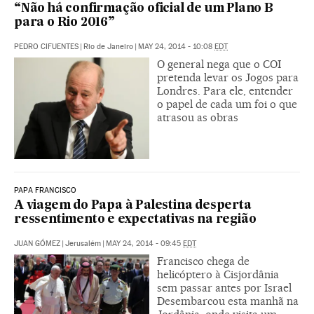
“Não há confirmação oficial de um Plano B
para o Rio 2016”
PEDRO CIFUENTES
|
Rio de Janeiro
|
MAY 24, 2014 - 10:08
EDT
O general nega que o COI
pretenda levar os Jogos para
Londres. Para ele, entender
o papel de cada um foi o que
atrasou as obras
PAPA FRANCISCO
A viagem do Papa à Palestina desperta
ressentimento e expectativas na região
JUAN GÓMEZ
|
Jerusalém
|
MAY 24, 2014 - 09:45
EDT
Francisco chega de
helicóptero à Cisjordânia
sem passar antes por Israel
Desembarcou esta manhã na