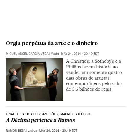
Orgia perpétua da arte e o dinheiro
MIGUEL ÁNGEL GARCÍA VEGA
|
Madri
|
MAY 24, 2014 - 20:49
EDT
A Christie’s, a Sotheby’s e a
Phillips fazem história ao
vender em somente quatro
dias obras de artistas
contemporâneos pelo valor
de 3,5 bilhões de reais
FINAL DE LA LIGA DOS CAMPEÕES | MADRID - ATLÉTICO
A Décima pertence a Ramos
RAMON BESA
|
Lisboa
|
MAY 24, 2014 - 20:49
EDT