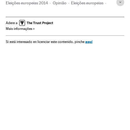
Eleições europeias 2014
Opinião
Eleições europeias
Jornada eleitoral
União Europeia
Eleições
Organizações internacionais
Europa
Adere a
Mais informações
Relações exteriores
Política
aquí
Si está interesado en licenciar este contenido, pinche