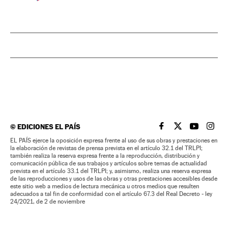
©
EDICIONES EL PAÍS
EL PAÍS BRASIL EN
EL PAÍS BRASI
EL PAÍS B
EL PA
EL PAÍS ejerce la oposición expresa frente al uso de sus obras y prestaciones en
la elaboración de revistas de prensa prevista en el artículo 32.1 del TRLPI;
también realiza la reserva expresa frente a la reproducción, distribución y
comunicación pública de sus trabajos y artículos sobre temas de actualidad
prevista en el artículo 33.1 del TRLPI; y, asimismo, realiza una reserva expresa
de las reproducciones y usos de las obras y otras prestaciones accesibles desde
este sitio web a medios de lectura mecánica u otros medios que resulten
adecuados a tal fin de conformidad con el artículo 67.3 del Real Decreto - ley
24/2021, de 2 de noviembre