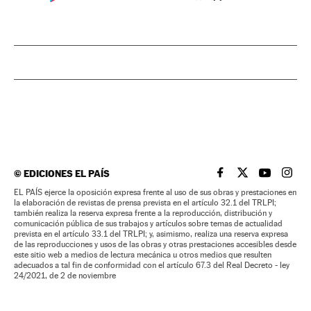
©
EDICIONES EL PAÍS
EL PAÍS BRASIL EN
EL PAÍS BRASI
EL PAÍS B
EL PA
EL PAÍS ejerce la oposición expresa frente al uso de sus obras y prestaciones en
la elaboración de revistas de prensa prevista en el artículo 32.1 del TRLPI;
también realiza la reserva expresa frente a la reproducción, distribución y
comunicación pública de sus trabajos y artículos sobre temas de actualidad
prevista en el artículo 33.1 del TRLPI; y, asimismo, realiza una reserva expresa
de las reproducciones y usos de las obras y otras prestaciones accesibles desde
este sitio web a medios de lectura mecánica u otros medios que resulten
adecuados a tal fin de conformidad con el artículo 67.3 del Real Decreto - ley
24/2021, de 2 de noviembre