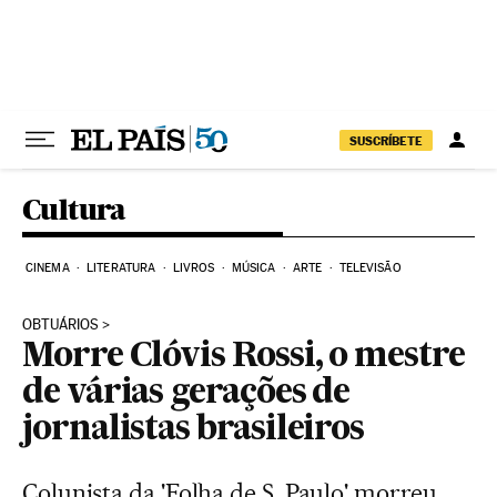
Pular para o conteúdo
SUSCRÍBETE
Cultura
CINEMA
LITERATURA
LIVROS
MÚSICA
ARTE
TELEVISÃO
OBTUÁRIOS
Morre Clóvis Rossi, o mestre
de várias gerações de
jornalistas brasileiros
Colunista da 'Folha de S. Paulo' morreu