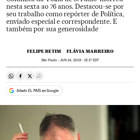
nesta sexta ao 76 anos. Destacou-se por
seu trabalho como repórter de Política,
enviado especial e correspondente. E
também por sua generosidade
FELIPE BETIM
FLÁVIA MARREIRO
São Paulo -
JUN
14, 2019 - 15:17
EDT
Compartir en Whatsapp
Compartir en Facebook
Compartir en Twitter
Desplegar Redes Sociales
Añadir EL PAÍS en Google