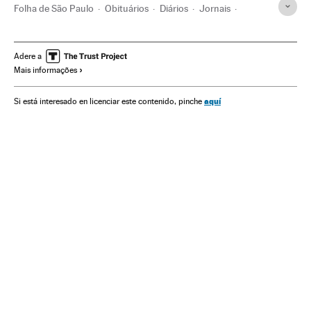
Folha de São Paulo
Obituários
Diários
Jornais
Jornalismo
Brasil
Imprensa
América do Sul
América Latina
América
Meios comunicação
Adere a
Mais informações
Comunicação
Sociedade
aquí
Si está interesado en licenciar este contenido, pinche