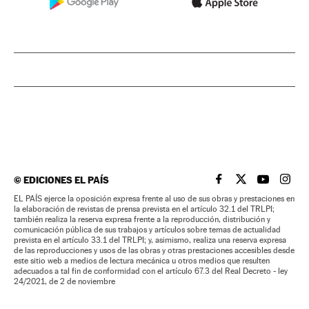
©
EDICIONES EL PAÍS
EL PAÍS BRASIL EN
EL PAÍS BRASI
EL PAÍS B
EL PA
EL PAÍS ejerce la oposición expresa frente al uso de sus obras y prestaciones en
la elaboración de revistas de prensa prevista en el artículo 32.1 del TRLPI;
también realiza la reserva expresa frente a la reproducción, distribución y
comunicación pública de sus trabajos y artículos sobre temas de actualidad
prevista en el artículo 33.1 del TRLPI; y, asimismo, realiza una reserva expresa
de las reproducciones y usos de las obras y otras prestaciones accesibles desde
este sitio web a medios de lectura mecánica u otros medios que resulten
adecuados a tal fin de conformidad con el artículo 67.3 del Real Decreto - ley
24/2021, de 2 de noviembre