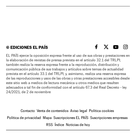
©
EDICIONES EL PAÍS
EL PAÍS BRASIL EN
EL PAÍS BRASI
EL PAÍS B
EL PA
EL PAÍS ejerce la oposición expresa frente al uso de sus obras y prestaciones en
la elaboración de revistas de prensa prevista en el artículo 32.1 del TRLPI;
también realiza la reserva expresa frente a la reproducción, distribución y
comunicación pública de sus trabajos y artículos sobre temas de actualidad
prevista en el artículo 33.1 del TRLPI; y, asimismo, realiza una reserva expresa
de las reproducciones y usos de las obras y otras prestaciones accesibles desde
este sitio web a medios de lectura mecánica u otros medios que resulten
adecuados a tal fin de conformidad con el artículo 67.3 del Real Decreto - ley
24/2021, de 2 de noviembre
Contacto
Venta de contenidos
Aviso legal
Política cookies
Política de privacidad
Mapa
Suscripciones EL PAÍS
Suscripciones empresas
RSS
Índice
Noticias de hoy