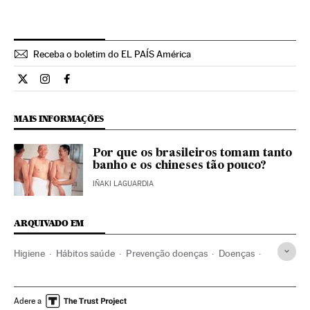
Receba o boletim do EL PAÍS América
Estilo El País Brasil en Twitter
Estilo El País Brasil en Instagram
Estilo El País Brasil en Facebook
MAIS INFORMAÇÕES
Por que os brasileiros tomam tanto
banho e os chineses tão pouco?
IÑAKI LAGUARDIA
ARQUIVADO EM
Higiene
Hábitos saúde
Prevenção doenças
Doenças
Medicina preventiva
Medicina
Saúde
BoaVida
Adere a