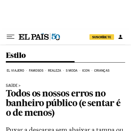
Pular para o conteúdo
SUSCRÍBETE
Estilo
EL VIAJERO
FAMOSOS
REALEZA
S MODA
ICON
CRIANÇAS
SAÚDE
Todos os nossos erros no
banheiro público (e sentar é
o de menos)
Puxar a descarga sem abaixar a tampa ou