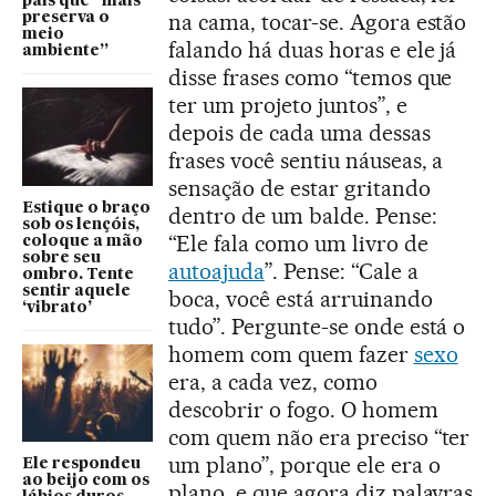
país que “mais
na cama, tocar-se. Agora estão
preserva o
meio
falando há duas horas e ele já
ambiente”
disse frases como “temos que
ter um projeto juntos”, e
depois de cada uma dessas
frases você sentiu náuseas, a
sensação de estar gritando
Estique o braço
dentro de um balde. Pense:
sob os lençóis,
“Ele fala como um livro de
coloque a mão
sobre seu
autoajuda
”. Pense: “Cale a
ombro. Tente
sentir aquele
boca, você está arruinando
‘vibrato’
tudo”. Pergunte-se onde está o
homem com quem fazer
sexo
era, a cada vez, como
descobrir o fogo. O homem
com quem não era preciso “ter
um plano”, porque ele era o
Ele respondeu
ao beijo com os
plano, e que agora diz palavras