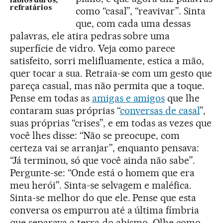
lábios duros,
refratários
como “casal”, “reavivar”. Sinta
que, com cada uma dessas
palavras, ele atira pedras sobre uma
superfície de vidro. Veja como parece
satisfeito, sorri melifluamente, estica a mão,
quer tocar a sua. Retraia-se com um gesto que
pareça casual, mas não permita que a toque.
Pense em todas as
amigas e amigos
que lhe
contaram suas próprias “
conversas de casal
”,
suas próprias “crises”, e em todas as vezes que
você lhes disse: “Não se preocupe, com
certeza vai se arranjar”, enquanto pensava:
“Já terminou, só que você ainda não sabe”.
Pergunte-se: “Onde está o homem que era
meu herói”. Sinta-se selvagem e maléfica.
Sinta-se melhor do que ele. Pense que esta
conversa os empurrou até a última fímbria
que separava a terra do abismo. Olhe como