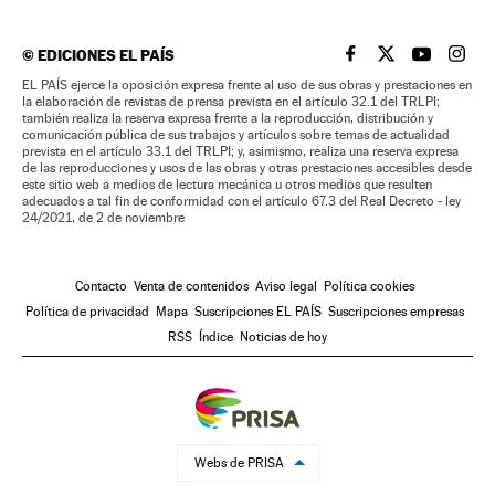
©
EDICIONES EL PAÍS
EL PAÍS BRASIL EN
EL PAÍS BRASI
EL PAÍS B
EL PA
EL PAÍS ejerce la oposición expresa frente al uso de sus obras y prestaciones en
la elaboración de revistas de prensa prevista en el artículo 32.1 del TRLPI;
también realiza la reserva expresa frente a la reproducción, distribución y
comunicación pública de sus trabajos y artículos sobre temas de actualidad
prevista en el artículo 33.1 del TRLPI; y, asimismo, realiza una reserva expresa
de las reproducciones y usos de las obras y otras prestaciones accesibles desde
este sitio web a medios de lectura mecánica u otros medios que resulten
adecuados a tal fin de conformidad con el artículo 67.3 del Real Decreto - ley
24/2021, de 2 de noviembre
Contacto
Venta de contenidos
Aviso legal
Política cookies
Política de privacidad
Mapa
Suscripciones EL PAÍS
Suscripciones empresas
RSS
Índice
Noticias de hoy
Webs de PRISA