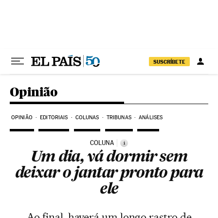
Pular para o conteúdo
SUSCRÍBETE
Opinião
OPINIÃO
EDITORIAIS
COLUNAS
TRIBUNAS
ANÁLISES
COLUNA
i
Um dia, vá dormir sem
deixar o jantar pronto para
ele
Ao final, haverá um longo rastro de