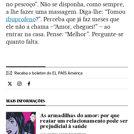
no pescoço”. Não se disponha, como sempre,
a lhe fazer uma massagem. Diga-lhe: “Tomou
ibuprofeno
?”. Perceba que já faz meses que
ele não a chama –“Amor, cheguei!” – ao
entrar na casa. Pense: “Melhor”. Pergunte-se
quanto falta.
Receba o boletim do EL PAÍS América
Opiniao El País Brasil en Twitter
Opiniao El País Brasil en Instagram
Opiniao El País Brasil en Facebook
MAIS INFORMAÇÕES
As armadilhas do amor: por que
reatar um relacionamento pode ser
prejudicial à saúde