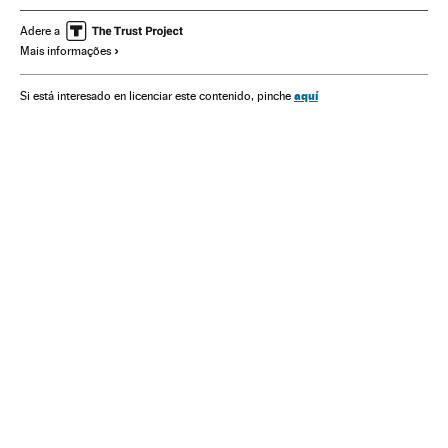
Anticoncepção
Reprodução
Espanha
Medicina
Adere a
Mais informações
Saúde
aquí
Si está interesado en licenciar este contenido, pinche