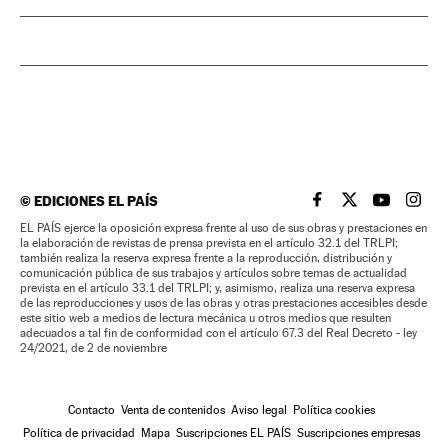
©
EDICIONES EL PAÍS
EL PAÍS BRASIL EN
EL PAÍS BRASI
EL PAÍS B
EL PA
EL PAÍS ejerce la oposición expresa frente al uso de sus obras y prestaciones en
la elaboración de revistas de prensa prevista en el artículo 32.1 del TRLPI;
también realiza la reserva expresa frente a la reproducción, distribución y
comunicación pública de sus trabajos y artículos sobre temas de actualidad
prevista en el artículo 33.1 del TRLPI; y, asimismo, realiza una reserva expresa
de las reproducciones y usos de las obras y otras prestaciones accesibles desde
este sitio web a medios de lectura mecánica u otros medios que resulten
adecuados a tal fin de conformidad con el artículo 67.3 del Real Decreto - ley
24/2021, de 2 de noviembre
Contacto
Venta de contenidos
Aviso legal
Política cookies
Política de privacidad
Mapa
Suscripciones EL PAÍS
Suscripciones empresas