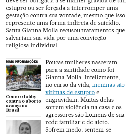
deve ser obrigada a se manter grávida de um
estupro ou ser forçada a interromper uma
gestação contra sua vontade, mesmo que isso
represente uma forma indireta de suicídio.
Santa Gianna Molla recusou tratamentos que
salvariam sua vida por uma convicção
religiosa individual.
Poucas mulheres nasceram
MAIS INFORMAÇÕES
para a santidade como foi
Gianna Molla. Infelizmente,
no curso da vida,
meninas são
vítimas de estupro
e
Como o lobby
engravidam. Muitas delas
contra o aborto
sofrem violência na casa e os
avança no
Brasil
agressores são homens de sua
rede familiar e de afeto.
Sofrem medo, sentem-se