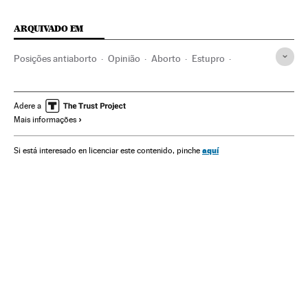
ARQUIVADO EM
Posições antiaborto
Opinião
Aborto
Estupro
Agressões sexuais
Brasil
Igreja católica
Crimes sexuais
América do Sul
América Latina
Adere a
Mais informações
Cristianismo
América
Medicina
Religião
Delitos
Saúde
Violencia sexual
aquí
Si está interesado en licenciar este contenido, pinche