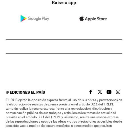
Baixe o app
©
EDICIONES EL PAÍS
EL PAÍS BRASIL EN
EL PAÍS BRASI
EL PAÍS B
EL PA
EL PAÍS ejerce la oposición expresa frente al uso de sus obras y prestaciones en
la elaboración de revistas de prensa prevista en el artículo 32.1 del TRLPI;
también realiza la reserva expresa frente a la reproducción, distribución y
comunicación pública de sus trabajos y artículos sobre temas de actualidad
prevista en el artículo 33.1 del TRLPI; y, asimismo, realiza una reserva expresa
de las reproducciones y usos de las obras y otras prestaciones accesibles desde
este sitio web a medios de lectura mecánica u otros medios que resulten