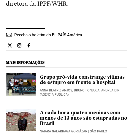
diretora da IPPF/WHR.
Receba o boletim do EL PAÍS América
Opiniao El País Brasil en Twitter
Opiniao El País Brasil en Instagram
Opiniao El País Brasil en Facebook
MAIS INFORMAÇÕES
Grupo pró-vida constrange vítimas
de estupro em frente a hospital
ANNA BEATRIZ ANJOS, BRUNO FONSECA, ANDREA DIP
(AGÊNCIA PÚBLICA)
A cada hora quatro meninas com
menos de 13 anos são estupradas no
Brasil
NAIARA GALARRAGA GORTÁZAR
| SÃO PAULO