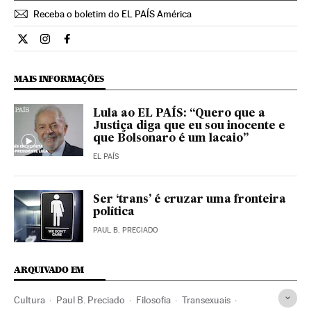
Receba o boletim do EL PAÍS América
Cultura El País Brasil en Twitter
Cultura El País Brasil en Instagram
Cultura El País Brasil en Facebook
MAIS INFORMAÇÕES
Lula ao EL PAÍS: “Quero que a
Justiça diga que eu sou inocente e
que Bolsonaro é um lacaio”
EL PAÍS
Ser ‘trans’ é cruzar uma fronteira
política
PAUL B. PRECIADO
ARQUIVADO EM
Cultura
Paul B. Preciado
Filosofia
Transexuais