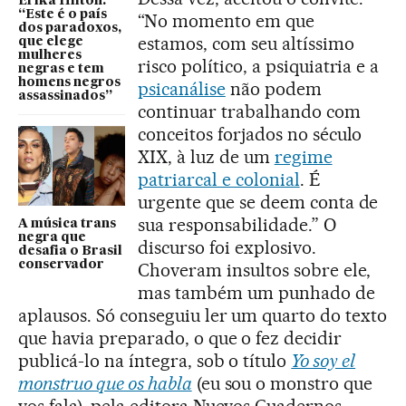
Erika Hilton:
“Este é o país
“No momento em que
dos paradoxos,
estamos, com seu altíssimo
que elege
mulheres
risco político, a psiquiatria e a
negras e tem
homens negros
psicanálise
não podem
assassinados”
continuar trabalhando com
conceitos forjados no século
XIX, à luz de um
regime
patriarcal e colonial
. É
urgente que se deem conta de
sua responsabilidade.” O
A música trans
negra que
discurso foi explosivo.
desafia o Brasil
conservador
Choveram insultos sobre ele,
mas também um punhado de
aplausos. Só conseguiu ler um quarto do texto
que havia preparado, o que o fez decidir
publicá-lo na íntegra, sob o título
Yo soy el
monstruo que os habla
(eu sou o monstro que
vos fala), pela editora Nuevos Cuadernos