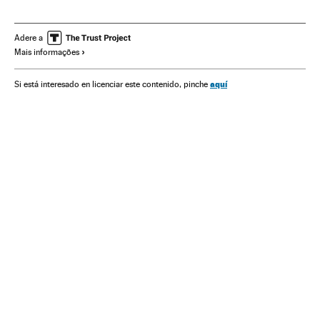
Transexualidade
Psicanálise
Livros
Assuntos sociais
Feminismo
Sociedade
Comunidad Lgtbiq
LGTBIfobia
Adere a
Mais informações
Judith Butler
Machismo
Babelia
aquí
Si está interesado en licenciar este contenido, pinche