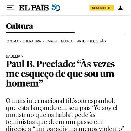
Pular para o conteúdo
SUSCRÍBETE
Cultura
CINEMA
LITERATURA
LIVROS
MÚSICA
ARTE
TELEVISÃO
BABELIA
Paul B. Preciado: “Às vezes
me esqueço de que sou um
homem”
O mais internacional filósofo espanhol,
que está lançando em seu país ‘Yo soy el
monstruo que os habla’, pede às
feministas que deem um passo em
direção a “um paradigma menos violento”