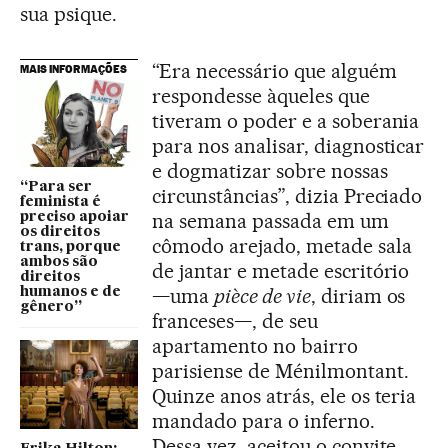
sua psique.
“Era necessário que alguém
MAIS INFORMAÇÕES
respondesse àqueles que
tiveram o poder e a soberania
para nos analisar, diagnosticar
e dogmatizar sobre nossas
“Para ser
circunstâncias”, dizia Preciado
feminista é
na semana passada em um
preciso apoiar
os direitos
cômodo arejado, metade sala
trans, porque
ambos são
de jantar e metade escritório
direitos
—uma
pièce de vie
, diriam os
humanos e de
gênero”
franceses—, de seu
apartamento no bairro
parisiense de Ménilmontant.
Quinze anos atrás, ele os teria
mandado para o inferno.
Dessa vez, aceitou o convite.