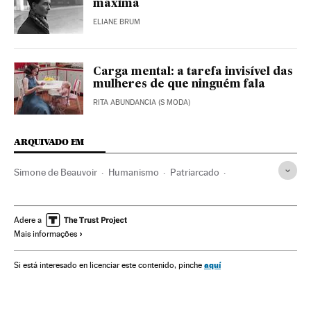
máxima
ELIANE BRUM
Carga mental: a tarefa invisível das
mulheres de que ninguém fala
RITA ABUNDANCIA (S MODA)
ARQUIVADO EM
Simone de Beauvoir
Humanismo
Patriarcado
Seyla Benhabib
Judith Butler
Filosofia
Escritores
Desigualdade social
Feminismo
Machismo
França
Adere a
Mais informações
Movimentos sociais
Sexismo
Direitos mulher
Livros
Europa Ocidental
Mulheres
Relações gênero
aquí
Si está interesado en licenciar este contenido, pinche
Preconceitos
Literatura
Europa
Cultura
Sociedade
Ideas