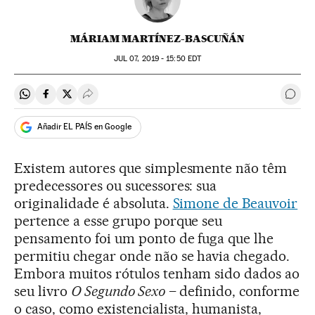
MÁRIAM MARTÍNEZ-BASCUÑÁN
JUL
07, 2019 - 15:50
EDT
Compartir en Whatsapp
Compartir en Facebook
Compartir en Twitter
Desplegar Redes Sociales
Come
Añadir EL PAÍS en Google
Existem autores que simplesmente não têm
predecessores ou sucessores: sua
originalidade é absoluta.
Simone de Beauvoir
pertence a esse grupo porque seu
pensamento foi um ponto de fuga que lhe
permitiu chegar onde não se havia chegado.
Embora muitos rótulos tenham sido dados ao
seu livro
O Segundo Sexo
– definido, conforme
o caso, como existencialista, humanista,