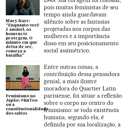
pois muitas feministas de seu
tempo ainda guardavam
silêncio sobre as fantasias
Mary Karr:
“Enquanto você
projetadas nos corpos das
é amável, os
homens te
mulheres e a importância
protegem. O
disso em seu posicionamento
minuto em que
deixa de ser,
social assimétrico.
começa a
batalha”
Entre outras coisas, a
contribuição dessa pensadora
genial, a mais ilustre
moradora do Quartier Latin
parisiense, foi situar a reflexão
Feminismo no
Japão: #KuToo
sobre o corpo no centro do
ou a
feminismo: se toda existência
constitucionalidade
dos saltos
humana, segundo ela, é
definida por sua localização, a