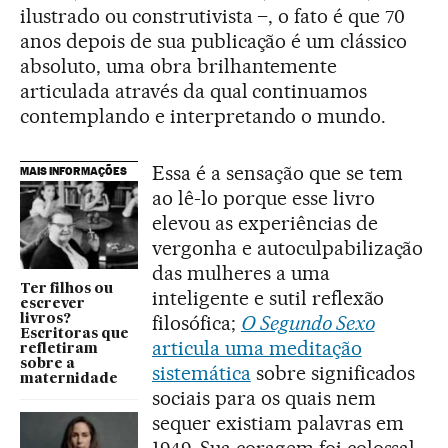
ilustrado ou construtivista –, o fato é que 70
anos depois de sua publicação é um clássico
absoluto, uma obra brilhantemente
articulada através da qual continuamos
contemplando e interpretando o mundo.
Essa é a sensação que se tem
MAIS INFORMAÇÕES
ao lê-lo porque esse livro
elevou as experiências de
vergonha e autoculpabilização
das mulheres a uma
Ter filhos ou
inteligente e sutil reflexão
escrever
filosófica;
O Segundo Sexo
livros?
Escritoras que
articula uma meditação
refletiram
sobre a
sistemática
sobre significados
maternidade
sociais para os quais nem
sequer existiam palavras em
1949. Sua coragem foi colossal,