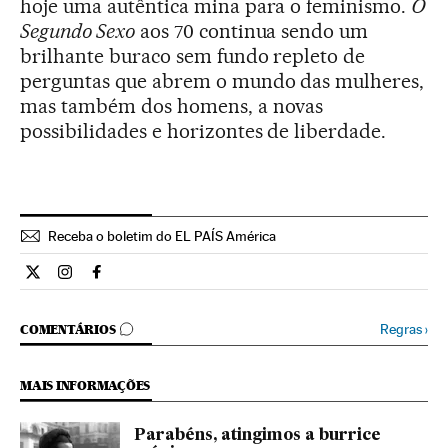
hoje uma autêntica mina para o feminismo.
O
Segundo Sexo
aos 70 continua sendo um
brilhante buraco sem fundo repleto de
perguntas que abrem o mundo das mulheres,
mas também dos homens, a novas
possibilidades e horizontes de liberdade.
Receba o boletim do EL PAÍS América
Cultura El País Brasil en Twitter
Cultura El País Brasil en Instagram
Cultura El País Brasil en Facebook
COMENTÁRIOS
Regras
›
COMENTÁRIOS
MAIS INFORMAÇÕES
Parabéns, atingimos a burrice