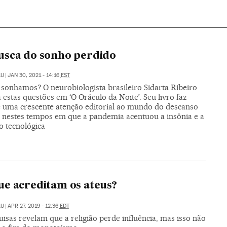
usca do sonho perdido
AU
|
JAN 30, 2021 - 14:16
EST
 sonhamos? O neurobiologista brasileiro Sidarta Ribeiro
 estas questões em ‘O Oráculo da Noite’. Seu livro faz
e uma crescente atenção editorial ao mundo do descanso
 nestes tempos em que a pandemia acentuou a insônia e a
o tecnológica
e acreditam os ateus?
AU
|
APR 27, 2019 - 12:36
EDT
isas revelam que a religião perde influência, mas isso não