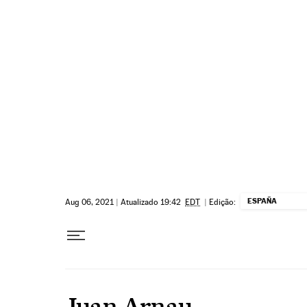
Pular para o conteúdo
ESPAÑA
Aug 06, 2021
|
Atualizado 19:42
EDT
|
Edição:
Juan Arnau