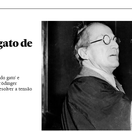
gato de
do gato’ e
rödinger
esolver a tensão