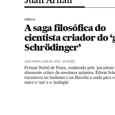
CIÊNCIA
A saga filosófica do
cientista criador do ‘
Schrödinger’
JUAN ARNAU
|
AUG 06, 2021 - 19:39
EDT
Prêmio Nobel de Física, conhecido pelo ‘paradoxo 
altamente crítico da mecânica quântica, Edwin Sch
encontrou no budismo e na filosofia a saída para r
entre o ‘um’ e o ‘múltiplo’