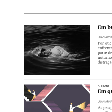
Em b
JUAN ARN
Por que
enfrenta
parte d
noturno
distraçã
ATEÍSMO
Em qu
JUAN ARN
As pesqu