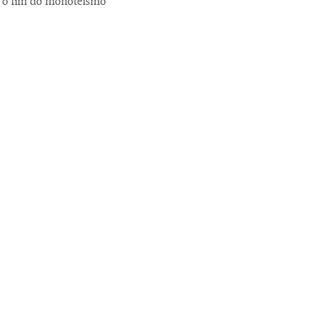
ca o fim do monoteísmo