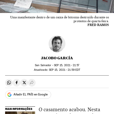
Uma manifestante dentro de um caixa de bitcoins destruído durante os
protestos de quarta-feira.
FRED RAMOS
JACOBO GARCÍA
San Salvador -
SEP
15, 2021 - 21:57
atualizado:
SEP
15, 2021 - 21:59
EDT
Compartir en Whatsapp
Compartir en Facebook
Compartir en Twitter
Desplegar Redes Sociales
Añadir EL PAÍS en Google
O casamento acabou. Nesta
MAIS INFORMAÇÕES