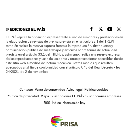
©
EDICIONES EL PAÍS
EL PAÍS BRASIL EN
EL PAÍS BRASI
EL PAÍS B
EL PA
EL PAÍS ejerce la oposición expresa frente al uso de sus obras y prestaciones en
la elaboración de revistas de prensa prevista en el artículo 32.1 del TRLPI;
también realiza la reserva expresa frente a la reproducción, distribución y
comunicación pública de sus trabajos y artículos sobre temas de actualidad
prevista en el artículo 33.1 del TRLPI; y, asimismo, realiza una reserva expresa
de las reproducciones y usos de las obras y otras prestaciones accesibles desde
este sitio web a medios de lectura mecánica u otros medios que resulten
adecuados a tal fin de conformidad con el artículo 67.3 del Real Decreto - ley
24/2021, de 2 de noviembre
Contacto
Venta de contenidos
Aviso legal
Política cookies
Política de privacidad
Mapa
Suscripciones EL PAÍS
Suscripciones empresas
RSS
Índice
Noticias de hoy