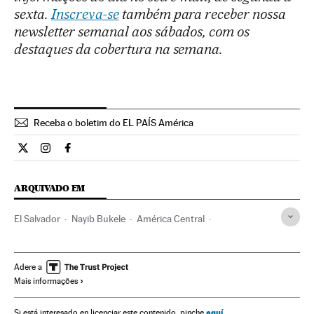
sexta.
Inscreva-se
também para receber nossa
newsletter semanal aos sábados, com os
destaques da cobertura na semana.
Receba o boletim do EL PAÍS América
Internacional El País Brasil en Twitter
Internacional El País Brasil en Instagram
Internacional El País Brasil en Facebook
ARQUIVADO EM
El Salvador
Nayib Bukele
América Central
América Latina
Democracia
Bitcoin
Protestos sociais
Economia
Repressão política
San Salvador
Adere a
Mais informações
aquí
Si está interesado en licenciar este contenido, pinche