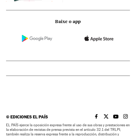
Baixe o app
©
EDICIONES EL PAÍS
EL PAÍS BRASIL EN
EL PAÍS BRASI
EL PAÍS B
EL PA
EL PAÍS ejerce la oposición expresa frente al uso de sus obras y prestaciones en
la elaboración de revistas de prensa prevista en el artículo 32.1 del TRLPI;
también realiza la reserva expresa frente a la reproducción, distribución y