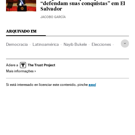
“defendam suas conquistas” em El
Salvador
JACOBO GARCÍA
ARQUIVADO EM
Democracia
Latinoamérica
Nayib Bukele
Elecciones
Reelección presidencial
El Salvador
Justicia
Constitución
CIDH
HRW
Adere a
Mais informações
aquí
Si está interesado en licenciar este contenido, pinche