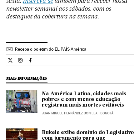
sexta.
Inscreva-se
também para receber nossa
newsletter semanal aos sábados, com os
destaques da cobertura na semana.
Receba o boletim do EL PAÍS América
Internacional El País Brasil en Twitter
Internacional El País Brasil en Instagram
Internacional El País Brasil en Facebook
MAIS INFORMAÇÕES
Na América Latina, cidades mais
pobres e com menos educação
registram mais mortes evitáveis
JUAN MIGUEL HERNÁNDEZ BONILLA
| BOGOTÁ
Bukele exibe domínio do Legislativo
com juramento para que