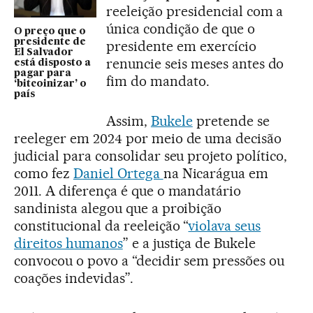
reeleição presidencial com a
única condição de que o
O preço que o
presidente de
presidente em exercício
El Salvador
renuncie seis meses antes do
está disposto a
pagar para
fim do mandato.
‘bitcoinizar’ o
país
Assim,
Bukele
pretende se
reeleger em 2024 por meio de uma decisão
judicial para consolidar seu projeto político,
como fez
Daniel Ortega
na Nicarágua em
2011. A diferença é que o mandatário
sandinista alegou que a proibição
constitucional da reeleição “
violava seus
direitos humanos
” e a justiça de Bukele
convocou o povo a “decidir sem pressões ou
coações indevidas”.