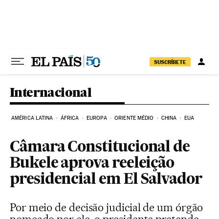
Pular para o conteúdo
SUSCRÍBETE
Internacional
AMÉRICA LATINA
ÁFRICA
EUROPA
ORIENTE MÉDIO
CHINA
EUA
Câmara Constitucional de
Bukele aprova reeleição
presidencial em El Salvador
Por meio de decisão judicial de um órgão