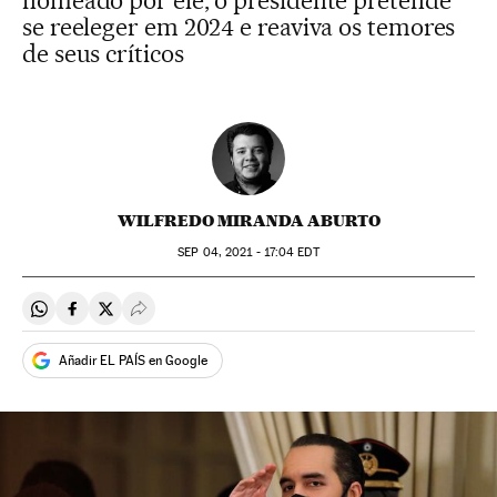
nomeado por ele, o presidente pretende
se reeleger em 2024 e reaviva os temores
de seus críticos
WILFREDO MIRANDA ABURTO
SEP
04, 2021 - 17:04
EDT
Compartir en Whatsapp
Compartir en Facebook
Compartir en Twitter
Desplegar Redes Sociales
Añadir EL PAÍS en Google