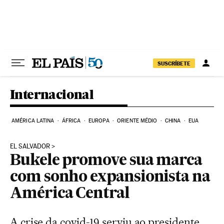
Pular para o conteúdo
SUSCRÍBETE
Internacional
AMÉRICA LATINA
ÁFRICA
EUROPA
ORIENTE MÉDIO
CHINA
EUA
EL SALVADOR
Bukele promove sua marca
com sonho expansionista na
América Central
A crise da covid-19 serviu ao presidente