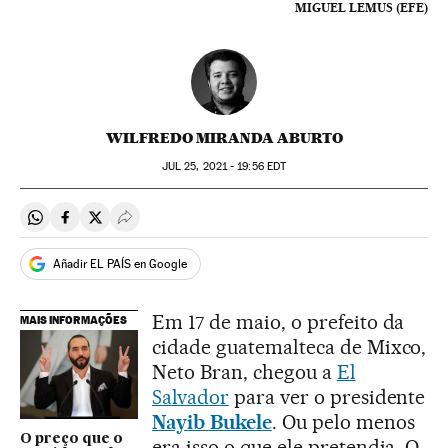
MIGUEL LEMUS (EFE)
WILFREDO MIRANDA ABURTO
JUL
25, 2021 - 19:56
EDT
Compartir en Whatsapp
Compartir en Facebook
Compartir en Twitter
Desplegar Redes Sociales
Añadir EL PAÍS en Google
Em 17 de maio, o prefeito da
MAIS INFORMAÇÕES
cidade guatemalteca de Mixco,
Neto Bran, chegou a
El
Salvador
para ver o presidente
Nayib Bukele
. Ou pelo menos
O preço que o
era isso o que ele pretendia. O