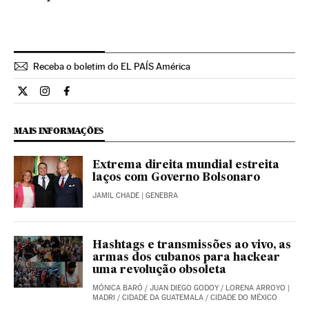
Receba o boletim do EL PAÍS América
Internacional El País Brasil en Twitter
Internacional El País Brasil en Instagram
Internacional El País Brasil en Facebook
MAIS INFORMAÇÕES
Extrema direita mundial estreita
laços com Governo Bolsonaro
JAMIL CHADE
| GENEBRA
Hashtags e transmissões ao vivo, as
armas dos cubanos para hackear
uma revolução obsoleta
MÓNICA BARÓ
/
JUAN DIEGO GODOY
/
LORENA ARROYO
|
MADRI / CIDADE DA GUATEMALA / CIDADE DO MÉXICO