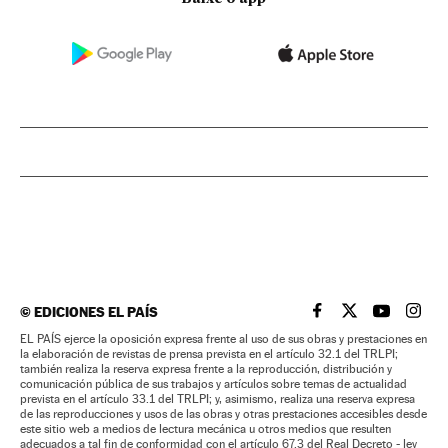
©
EDICIONES EL PAÍS
EL PAÍS BRASIL EN
EL PAÍS BRASI
EL PAÍS B
EL PA
EL PAÍS ejerce la oposición expresa frente al uso de sus obras y prestaciones en
la elaboración de revistas de prensa prevista en el artículo 32.1 del TRLPI;
también realiza la reserva expresa frente a la reproducción, distribución y
comunicación pública de sus trabajos y artículos sobre temas de actualidad
prevista en el artículo 33.1 del TRLPI; y, asimismo, realiza una reserva expresa
de las reproducciones y usos de las obras y otras prestaciones accesibles desde
este sitio web a medios de lectura mecánica u otros medios que resulten
adecuados a tal fin de conformidad con el artículo 67.3 del Real Decreto - ley