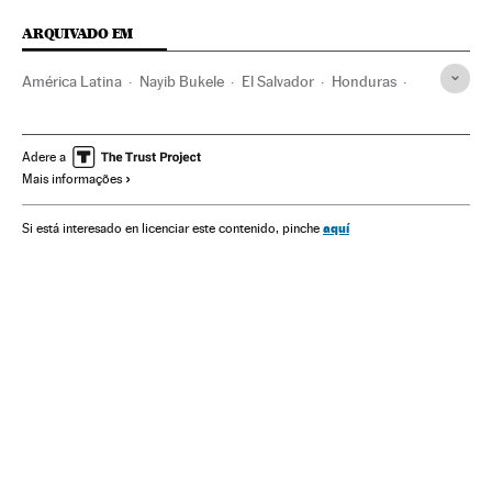
ARQUIVADO EM
América Latina
Nayib Bukele
El Salvador
Honduras
América Central
Daniel Ortega
Juan Orlando Hernández
Nicarágua
Guatemala
Adere a
Mais informações
América
Democracia
Populismo
aquí
Si está interesado en licenciar este contenido, pinche