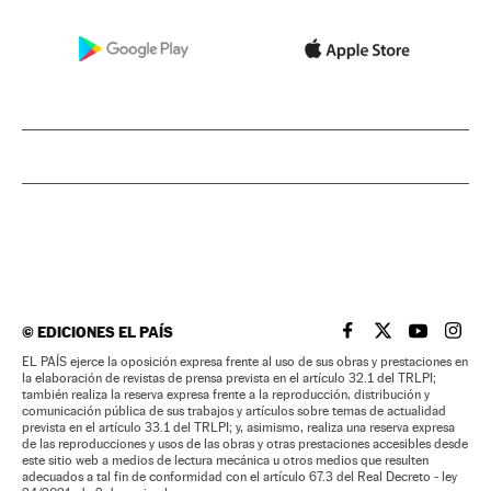
©
EDICIONES EL PAÍS
EL PAÍS BRASIL EN
EL PAÍS BRASI
EL PAÍS B
EL PA
EL PAÍS ejerce la oposición expresa frente al uso de sus obras y prestaciones en
la elaboración de revistas de prensa prevista en el artículo 32.1 del TRLPI;
también realiza la reserva expresa frente a la reproducción, distribución y
comunicación pública de sus trabajos y artículos sobre temas de actualidad
prevista en el artículo 33.1 del TRLPI; y, asimismo, realiza una reserva expresa
de las reproducciones y usos de las obras y otras prestaciones accesibles desde
este sitio web a medios de lectura mecánica u otros medios que resulten
adecuados a tal fin de conformidad con el artículo 67.3 del Real Decreto - ley