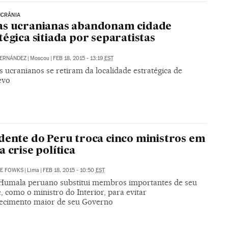
UCRÂNIA
as ucranianas abandonam cidade
tégica sitiada por separatistas
FERNÁNDEZ
|
Moscou
|
FEB 18, 2015 - 13:19
EST
 ucranianos se retiram da localidade estratégica de
evo
dente do Peru troca cinco ministros em
a crise política
NE FOWKS
|
Lima
|
FEB 18, 2015 - 10:50
EST
 Humala peruano substitui membros importantes de seu
, como o ministro do Interior, para evitar
ecimento maior de seu Governo