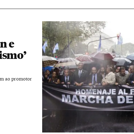
n e
ismo’
em ao promotor