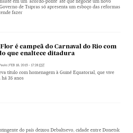
insiste em um 'acordo-ponte' até que negocie um novo
 Governo de Tsipras só apresenta um esboço das reformas
tende fazer
-Flor é campeã do Carnaval do Rio com
o que enaltece ditadura
Paulo
|
FEB 18, 2015 - 17:28
EST
leva título com homenagem à Guiné Equatorial, que vive
a há 35 anos
tingente do país deixou Debaltsevo, cidade entre Donetsk