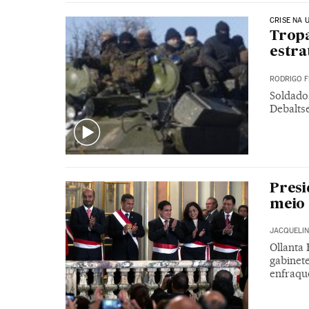
CRISE NA 
Trop
estra
RODRIGO 
Soldados
Debalts
Presi
meio 
JACQUELI
Ollanta
gabinete
enfraqu