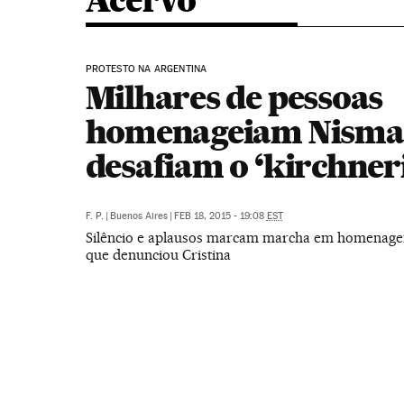
Acervo
PROTESTO NA ARGENTINA
Milhares de pessoas
homenageiam Nisma
desafiam o ‘kirchner
F. P.
|
Buenos Aires
|
FEB 18, 2015 - 19:08
EST
Silêncio e aplausos marcam marcha em homenag
que denunciou Cristina