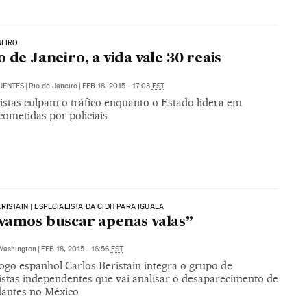
NEIRO
o de Janeiro, a vida vale 30 reais
UENTES
|
Rio de Janeiro
|
FEB 18, 2015 - 17:03
EST
istas culpam o tráfico enquanto o Estado lidera em
cometidas por policiais
RISTAIN | ESPECIALISTA DA CIDH PARA IGUALA
vamos buscar apenas valas”
Washington
|
FEB 18, 2015 - 16:56
EST
ogo espanhol Carlos Beristain integra o grupo de
istas independentes que vai analisar o desaparecimento de
dantes no México