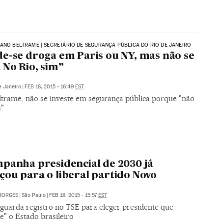
ANO BELTRAME | SECRETÁRIO DE SEGURANÇA PÚBLICA DO RIO DE JANEIRO
e-se droga em Paris ou NY, mas não se
 No Rio, sim”
e Janeiro
|
FEB 18, 2015 - 16:49
EST
ltrame, não se investe em segurança pública porque "não
s"
panha presidencial de 2030 já
ou para o liberal partido Novo
BORGES
|
São Paulo
|
FEB 18, 2015 - 15:57
EST
guarda registro no TSE para eleger presidente que
e" o Estado brasileiro