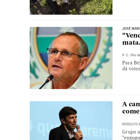
JOSÉ MARI
“Vend
mata.
P. C.
|
Rio d
Para Be
dá voto
A cam
começ
RODOLFO 
Grupo a
"enxugu