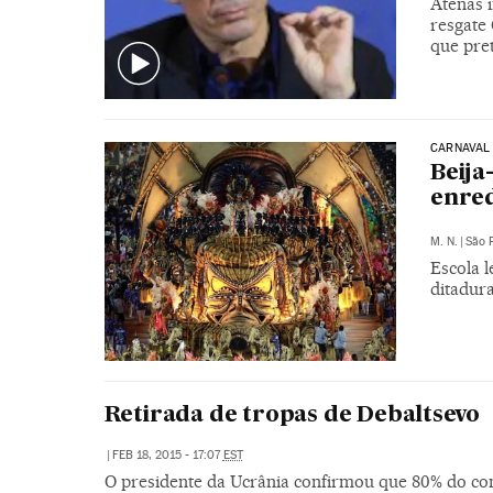
Atenas 
resgate
que pre
CARNAVAL
Beija
enred
M. N.
|
São 
Escola 
ditadur
Retirada de tropas de Debaltsevo
|
FEB 18, 2015 - 17:07
EST
O presidente da Ucrânia confirmou que 80% do con