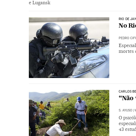
e Lugansk
RIO DE JA
No Ri
PEDRO CIF
Especial
mortes 
CARLOS BE
“Não 
S. AYUSO
|
O psicól
especial
43 estu