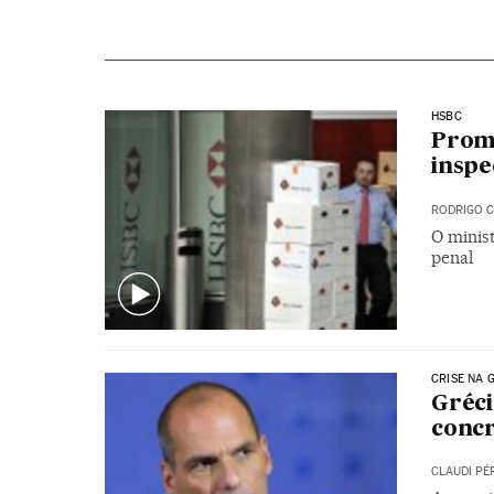
HSBC
Promo
inspe
RODRIGO 
O minis
penal
CRISE NA 
Gréci
concr
CLAUDI PÉ