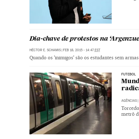
Dia-chave de protestos na ‘Argenzue
HÉCTOR E. SCHAMIS
|
FEB 18, 2015 - 14:47
EST
Quando os 'inimigos' são os estudantes sem armas
FUTEBOL
Mundo
radic
AGÊNCIAS
|
Torcedo
metrô d