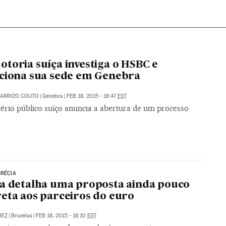
toria suíça investiga o HSBC e
ciona sua sede em Genebra
CARRIZO COUTO
|
Genebra
|
FEB 18, 2015 - 18:47
EST
tério público suíço anuncia a abertura de um processo
GRÉCIA
a detalha uma proposta ainda pouco
eta aos parceiros do euro
REZ
|
Bruxelas
|
FEB 18, 2015 - 18:10
EST