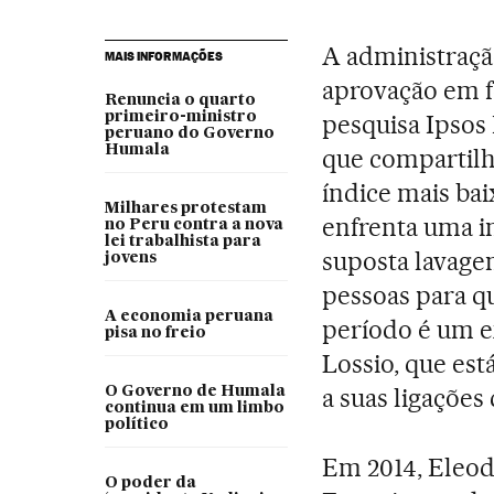
A administraçã
MAIS INFORMAÇÕES
aprovação em fe
Renuncia o quarto
primeiro-ministro
pesquisa Ipsos
peruano do Governo
Humala
que compartilha
índice mais bai
Milhares protestam
enfrenta uma i
no Peru contra a nova
lei trabalhista para
suposta lavage
jovens
pessoas para q
A economia peruana
período é um e
pisa no freio
Lossio, que est
a suas ligaçõe
O Governo de Humala
continua em um limbo
político
Em 2014, Eleod
O poder da