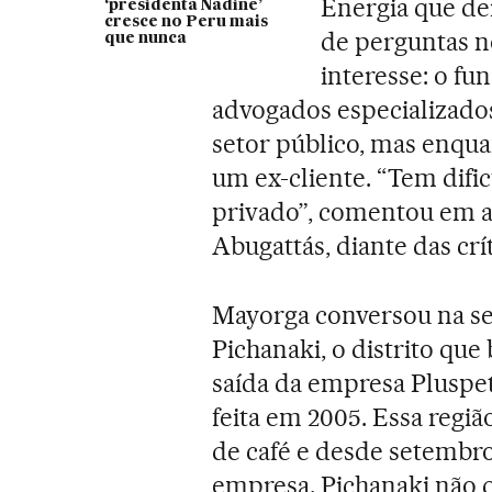
Energia que de
‘presidenta Nadine’
cresce no Peru mais
de perguntas n
que nunca
interesse: o fu
advogados especializado
setor público, mas enqu
um ex-cliente. “Tem difi
privado”, comentou em ag
Abugattás, diante das crít
Mayorga conversou na se
Pichanaki, o distrito qu
saída da empresa Pluspe
feita em 2005. Essa regi
de café e desde setembro 
empresa. Pichanaki não 