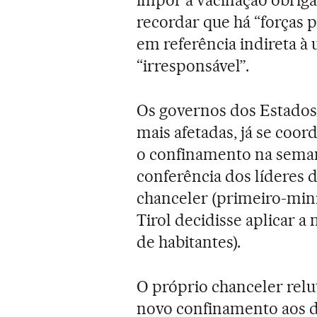
impor a vacinação obrig
recordar que há “forças p
em referência indireta à u
“irresponsável”.
Os governos dos Estados 
mais afetadas, já se coor
o confinamento na seman
conferência dos líderes
chanceler (primeiro-minis
Tirol decidisse aplicar a
de habitantes).
O próprio chanceler relu
novo confinamento aos do