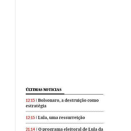
ÚLTIMAS NOTICIAS
Bolsonaro, a destruição como
12:15
estratégia
Lula, uma ressurreição
12:15
O programa eleitoral de Lula da
21:14