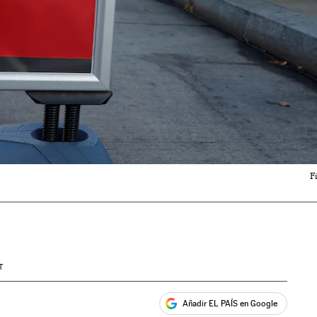
F
T
Añadir EL PAÍS en Google
ales