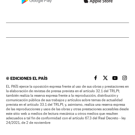
©
EDICIONES EL PAÍS
EL PAÍS BRASIL EN
EL PAÍS BRASI
EL PAÍS B
EL PA
EL PAÍS ejerce la oposición expresa frente al uso de sus obras y prestaciones en
la elaboración de revistas de prensa prevista en el artículo 32.1 del TRLPI;
también realiza la reserva expresa frente a la reproducción, distribución y
comunicación pública de sus trabajos y artículos sobre temas de actualidad
prevista en el artículo 33.1 del TRLPI; y, asimismo, realiza una reserva expresa
de las reproducciones y usos de las obras y otras prestaciones accesibles desde
este sitio web a medios de lectura mecánica u otros medios que resulten
adecuados a tal fin de conformidad con el artículo 67.3 del Real Decreto - ley
24/2021, de 2 de noviembre