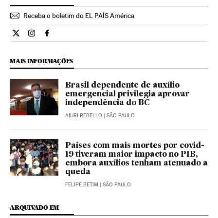
Receba o boletim do EL PAÍS América
Opiniao El País Brasil en Twitter
Opiniao El País Brasil en Instagram
Opiniao El País Brasil en Facebook
MAIS INFORMAÇÕES
Brasil dependente de auxílio
emergencial privilegia aprovar
independência do BC
AIURI REBELLO
| SÃO PAULO
Países com mais mortes por covid-
19 tiveram maior impacto no PIB,
embora auxílios tenham atenuado a
queda
FELIPE BETIM
| SÃO PAULO
ARQUIVADO EM