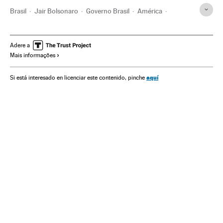
Brasil
Jair Bolsonaro
Governo Brasil
América
Governo
Presidente Brasil
Presidência Brasil
Juan Arias
Congresso Nacional
STF
Pandemia
Adere a
Mais informações
Coronavirus Covid-19
Coronavirus
Política
Política exterior
Relações bilaterais
Amazônia
aquí
Si está interesado en licenciar este contenido, pinche
Meio ambiente