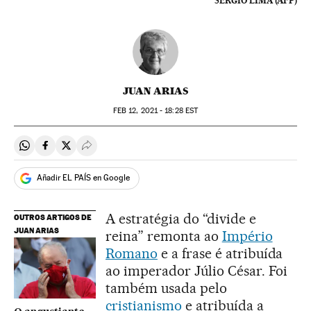
SERGIO LIMA (AFP)
JUAN ARIAS
FEB
12, 2021 - 18:28
EST
Compartir en Whatsapp
Compartir en Facebook
Compartir en Twitter
Desplegar Redes Sociales
Añadir EL PAÍS en Google
A estratégia do “divide e
OUTROS ARTIGOS DE
JUAN ARIAS
reina” remonta ao
Império
Romano
e a frase é atribuída
ao imperador Júlio César. Foi
também usada pelo
cristianismo
e atribuída a