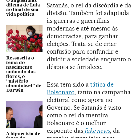
O angustiante
Satanás, o rei da discórdia e da
dilema de Lula
ao final de sua
divisão. Também foi adaptada
vida política
às guerras e guerrilhas
modernas e até mesmo às
democracias, para ganhar
eleições. Trata-se de criar
confusão para confundir e
dividir a sociedade enquanto o
Ressuscita o
tema do
déspota se fortalece.
nascimento
anômalo das
flores, o
“mistério
Essa tem sido a
tática de
abominável” de
Darwin
Bolsonaro
, tanto na campanha
eleitoral como agora no
Governo. Se Satanás é visto
como o rei da mentira,
Bolsonaro é o melhor
expoente das
fake news
, da
A hipocrisia de