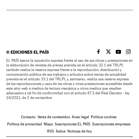
©
EDICIONES EL PAÍS
EL PAÍS BRASIL EN
EL PAÍS BRASI
EL PAÍS B
EL PA
EL PAÍS ejerce la oposición expresa frente al uso de sus obras y prestaciones en
la elaboración de revistas de prensa prevista en el artículo 32.1 del TRLPI;
también realiza la reserva expresa frente a la reproducción, distribución y
comunicación pública de sus trabajos y artículos sobre temas de actualidad
prevista en el artículo 33.1 del TRLPI; y, asimismo, realiza una reserva expresa
de las reproducciones y usos de las obras y otras prestaciones accesibles desde
este sitio web a medios de lectura mecánica u otros medios que resulten
adecuados a tal fin de conformidad con el artículo 67.3 del Real Decreto - ley
24/2021, de 2 de noviembre
Contacto
Venta de contenidos
Aviso legal
Política cookies
Política de privacidad
Mapa
Suscripciones EL PAÍS
Suscripciones empresas
RSS
Índice
Noticias de hoy