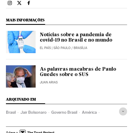
Brasil El País Brasil en Instagram
Brasil El País Brasil en Twitter
Brasil El País Brasil en Facebook
MAIS INFORMAÇÕES
Notícias sobre a pandemia de
covid-19 no Brasil e no mundo
EL PAÍS
| SÃO PAULO / BRASÍLIA
As palavras macabras de Paulo
Guedes sobre o SUS
JUAN ARIAS
ARQUIVADO EM
Brasil
Jair Bolsonaro
Governo Brasil
América
Governo
Presidente Brasil
Presidência Brasil
Adere a