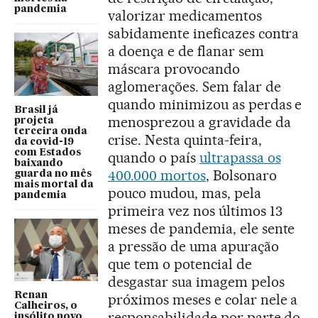
pandemia
valorizar medicamentos
sabidamente ineficazes contra
a doença e de flanar sem
máscara provocando
aglomerações. Sem falar de
quando minimizou as perdas e
Brasil já
menosprezou a gravidade da
projeta
terceira onda
crise. Nesta quinta-feira,
da covid-19
com Estados
quando o país
ultrapassa os
baixando
400.000 mortos
, Bolsonaro
guarda no mês
mais mortal da
pouco mudou, mas, pela
pandemia
primeira vez nos últimos 13
meses de pandemia, ele sente
a pressão de uma apuração
que tem o potencial de
desgastar sua imagem pelos
Renan
próximos meses e colar nele a
Calheiros, o
responsabilidade por parte do
insólito novo