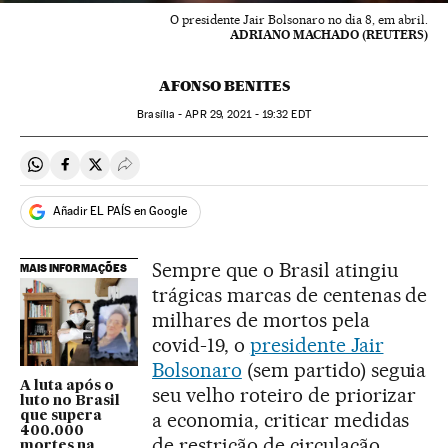
O presidente Jair Bolsonaro no dia 8, em abril.
ADRIANO MACHADO (REUTERS)
AFONSO BENITES
Brasília -
APR
29, 2021 - 19:32
EDT
Compartir en Whatsapp
Compartir en Facebook
Compartir en Twitter
Desplegar Redes Sociales
Añadir EL PAÍS en Google
Sempre que o Brasil atingiu
MAIS INFORMAÇÕES
trágicas marcas de centenas de
milhares de mortos pela
covid-19, o
presidente Jair
Bolsonaro
(sem partido) seguia
A luta após o
seu velho roteiro de priorizar
luto no Brasil
a economia, criticar medidas
que supera
400.000
de restrição de circulação,
mortes na