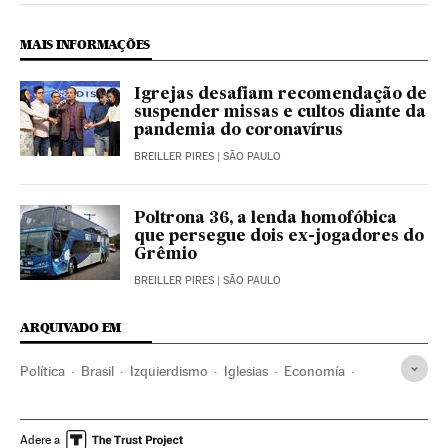
MAIS INFORMAÇÕES
Igrejas desafiam recomendação de
suspender missas e cultos diante da
pandemia do coronavírus
BREILLER PIRES
| SÃO PAULO
Poltrona 36, a lenda homofóbica
que persegue dois ex-jogadores do
Grêmio
BREILLER PIRES
| SÃO PAULO
ARQUIVADO EM
Política
Brasil
Izquierdismo
Iglesias
Economía
Política fiscal
Gobierno Brasil
Jair Bolsonaro
Protestantismo
Iglesia evangélica
Religión
Adere a