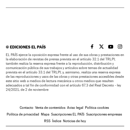
©
EDICIONES EL PAÍS
EL PAÍS BRASIL EN
EL PAÍS BRASI
EL PAÍS B
EL PA
EL PAÍS ejerce la oposición expresa frente al uso de sus obras y prestaciones en
la elaboración de revistas de prensa prevista en el artículo 32.1 del TRLPI;
también realiza la reserva expresa frente a la reproducción, distribución y
comunicación pública de sus trabajos y artículos sobre temas de actualidad
prevista en el artículo 33.1 del TRLPI; y, asimismo, realiza una reserva expresa
de las reproducciones y usos de las obras y otras prestaciones accesibles desde
este sitio web a medios de lectura mecánica u otros medios que resulten
adecuados a tal fin de conformidad con el artículo 67.3 del Real Decreto - ley
24/2021, de 2 de noviembre
Contacto
Venta de contenidos
Aviso legal
Política cookies
Política de privacidad
Mapa
Suscripciones EL PAÍS
Suscripciones empresas
RSS
Índice
Noticias de hoy