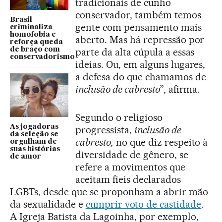
tradicionais de cunho
conservador, também temos
Brasil
gente com pensamento mais
criminaliza
homofobia e
aberto. Mas há repressão por
reforça queda
de braço com
parte da alta cúpula a essas
conservadorismo
ideias. Ou, em alguns lugares,
a defesa do que chamamos de
inclusão de cabresto
”, afirma.
Segundo o religioso
As jogadoras
progressista,
inclusão de
da seleção se
cabresto,
no que diz respeito à
orgulham de
suas histórias
diversidade de gênero, se
de amor
refere a movimentos que
aceitam fieis declarados
LGBTs, desde que se proponham a abrir mão
da sexualidade e
cumprir voto de castidade
.
A Igreja Batista da Lagoinha, por exemplo,