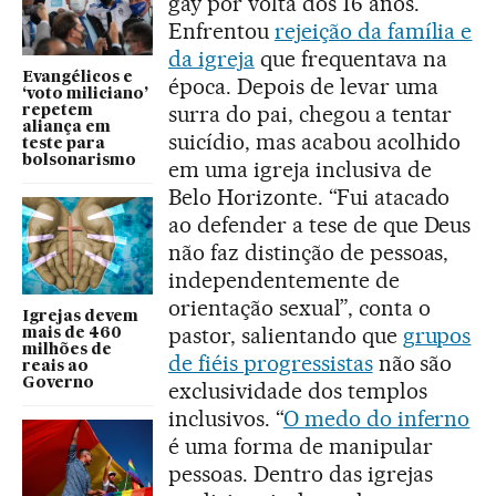
gay por volta dos 16 anos.
Enfrentou
rejeição da família e
da igreja
que frequentava na
Evangélicos e
época. Depois de levar uma
‘voto miliciano’
surra do pai, chegou a tentar
repetem
aliança em
suicídio, mas acabou acolhido
teste para
bolsonarismo
em uma igreja inclusiva de
Belo Horizonte. “Fui atacado
ao defender a tese de que Deus
não faz distinção de pessoas,
independentemente de
orientação sexual”, conta o
Igrejas devem
pastor, salientando que
grupos
mais de 460
milhões de
de fiéis progressistas
não são
reais ao
Governo
exclusividade dos templos
inclusivos. “
O medo do inferno
é uma forma de manipular
pessoas. Dentro das igrejas