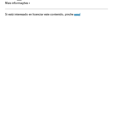
Mais informações
Cristianismo
Homofobia
Comunidad LGTBIQ+
LGTBIfobia
Iglesias (Burgos)
Iglesia ortodoxa
aquí
Si está interesado en licenciar este contenido, pinche
Líderes sociales
Sociedad
Sexualidad
Gays
Elecciones municipales Brasil 2020
Bancada evangélica
Bancada BBB