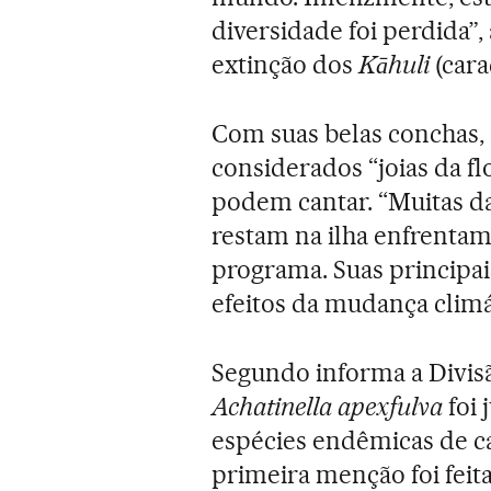
diversidade foi perdida”,
extinção dos
Kāhuli
(cara
Com suas belas conchas, 
considerados “joias da fl
podem cantar. “Muitas da
restam na ilha enfrentam
programa. Suas principai
efeitos da mudança climá
Segundo informa a Divisã
Achatinella apexfulva
foi 
espécies endêmicas de ca
primeira menção foi feit