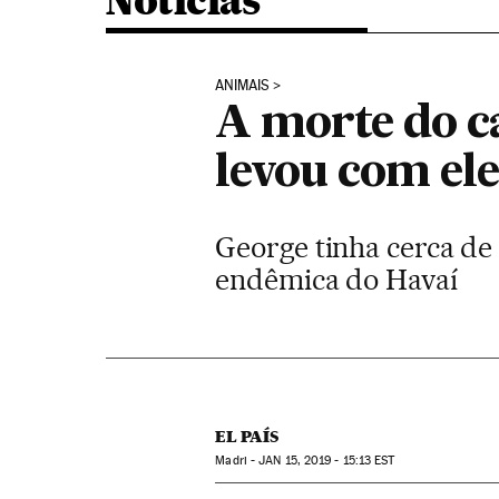
Noticias
ANIMAIS
A morte do c
levou com ele
George tinha cerca de 
endêmica do Havaí
EL PAÍS
Madri -
JAN
15, 2019 - 15:13
EST