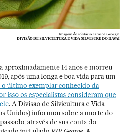
Imagem do solitário caracol ‘George’.
DIVISÃO DE SILVICULTURA E VIDA SILVESTRE DO HAVAÍ
ha aproximadamente 14 anos e morreu
19, após uma longa e boa vida para um
 o último exemplar conhecido da
or isso os especialistas consideram que
ele
. A Divisão de Silvicultura e Vida
dos Unidos) informou sobre a morte do
passado, através de sua conta do
icado intitulado
RIP George
. A