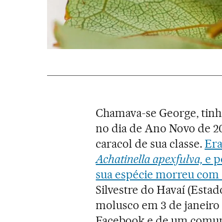
Chamava-se George, tin
no dia de Ano Novo de 20
caracol de sua classe.
Era
Achatinella apexfulva,
e p
sua espécie morreu com 
Silvestre do Havaí (Esta
molusco em 3 de janeiro 
Facebook e de um comun