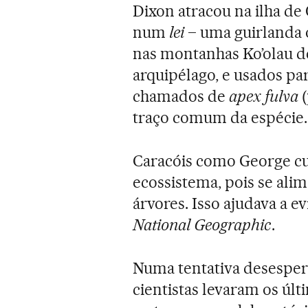
Dixon atracou na ilha de
num
lei
– uma guirlanda 
nas montanhas Ko’olau de
arquipélago, e usados pa
chamados de
apex fulva
(
traço comum da espécie.
Caracóis como George c
ecossistema, pois se ali
árvores. Isso ajudava a ev
National Geographic
.
Numa tentativa desespera
cientistas levaram os úl