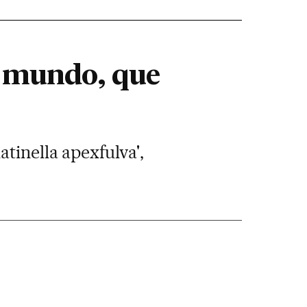
o mundo, que
tinella apexfulva',